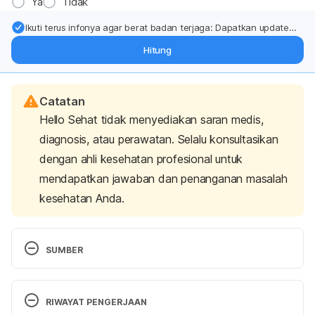
Ya
Tidak
Ikuti terus infonya agar berat badan terjaga: Dapatkan update
dari pakar mengenai dukungan dan perawatan berat badan
Hitung
langsung ke inbox Anda.
Catatan
Hello Sehat tidak menyediakan saran medis,
diagnosis, atau perawatan. Selalu konsultasikan
dengan ahli kesehatan profesional untuk
mendapatkan jawaban dan penanganan masalah
kesehatan Anda.
SUMBER
Protein. (2012). Retrieved 9 January 2023, from 
https://www.hsph.harvard.edu/nutritionsource/what
RIWAYAT PENGERJAAN
-should-you-eat/protein/