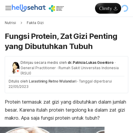
Nutrisi
Fakta Gizi
Fungsi Protein, Zat Gizi Penting
yang Dibutuhkan Tubuh
Ditinjau secara medis oleh
dr. Patricia Lukas Goentoro
·
General Practitioner
·
Rumah Sakit Universitas Indonesia
(RSUI)
Ditulis oleh
Larastining Retno Wulandari
·
Tanggal diperbarui
22/05/2023
Protein termasuk zat gizi yang dibutuhkan dalam jumlah
besar. Karena itulah protein tergolong ke dalam zat gizi
makro. Apa saja fungsi protein untuk tubuh?