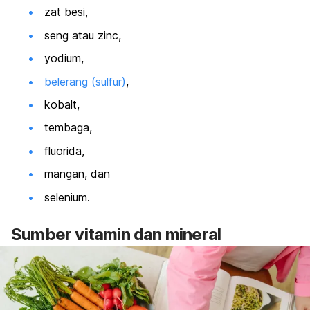
zat besi,
seng atau
zinc
,
yodium,
belerang (sulfur)
,
kobalt,
tembaga,
fluorida,
mangan, dan
selenium.
Sumber vitamin dan mineral