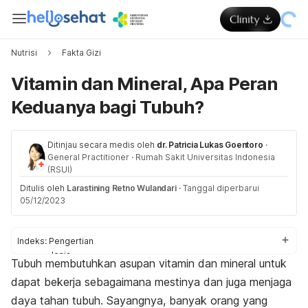
Nutrisi
Fakta Gizi
Vitamin dan Mineral, Apa Peran
Keduanya bagi Tubuh?
Ditinjau secara medis oleh
dr. Patricia Lukas Goentoro
·
General Practitioner
·
Rumah Sakit Universitas Indonesia
(RSUI)
Ditulis oleh
Larastining Retno Wulandari
·
Tanggal diperbarui
05/12/2023
Indeks:
Pengertian
Jenis
Tubuh membutuhkan asupan vitamin dan mineral untuk
Sumber
dapat bekerja sebagaimana mestinya dan juga menjaga
Manfaat
Cara memenuhi
daya tahan tubuh.
Sayangnya, banyak orang yang