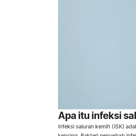
Apa itu infeksi s
Infeksi saluran kemih (ISK) ada
kencing. Bakteri penyebab inf