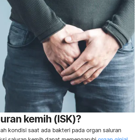
aluran kemih (ISK)?
lah kondisi saat ada bakteri pada organ saluran
eksi saluran kemih dapat memengaruhi
organ ginjal
,