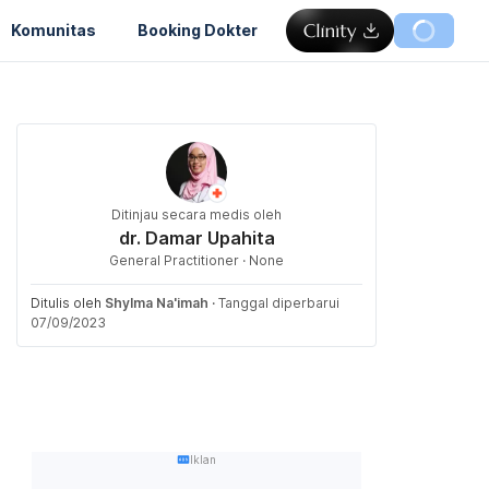
Komunitas
Booking Dokter
Ditinjau secara medis oleh
dr. Damar Upahita
General Practitioner · None
Ditulis oleh
Shylma Na'imah
·
Tanggal diperbarui
07/09/2023
Iklan