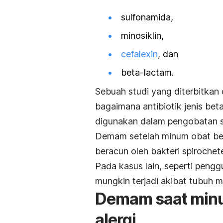
sulfonamida,
minosiklin,
cefalexin
, dan
beta-lactam.
Sebuah
studi
yang diterbitkan
bagaimana antibiotik jenis b
digunakan dalam pengobatan si
Demam setelah minum obat bet
beracun oleh bakteri spirochet
Pada kasus lain, seperti pengg
mungkin terjadi akibat tubuh 
Demam saat minum
alergi