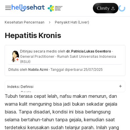
Kesehatan Pencernaan
Penyakit Hati (Liver)
Hepatitis Kronis
Ditinjau secara medis oleh
dr. Patricia Lukas Goentoro
·
General Practitioner
·
Rumah Sakit Universitas Indonesia
(RSUI)
Ditulis oleh
Nabila Azmi
·
Tanggal diperbarui 25/07/2025
Indeks:
Definisi
Gejala
Tubuh terasa cepat lelah, nafsu makan menurun, dan
Penyebab
warna kulit menguning bisa jadi bukan sekadar gejala
Faktor risiko
Diagnosis
biasa. Tanpa disadari, kondisi ini bisa berlangsung
Pengobatan
selama bertahun-tahun tanpa gejala, kemudian saat
Pencegahan
terdeteksi kerusakan sudah telanjur parah. Inilah yang