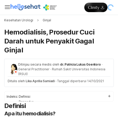
Kesehatan Urologi
Ginjal
Hemodialisis, Prosedur Cuci
Darah untuk Penyakit Gagal
Ginjal
Ditinjau secara medis oleh
dr. Patricia Lukas Goentoro
·
General Practitioner
·
Rumah Sakit Universitas Indonesia
(RSUI)
Ditulis oleh
Lika Aprilia Samiadi
·
Tanggal diperbarui 14/10/2021
Indeks:
Definisi
Prosedur
Definisi
Persiapan
Apa itu hemodialisis?
Efek samping
Gaya hidup