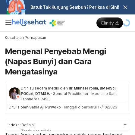
Batuk Tak Kunjung Sembuh? Periksa di Sini!
Kesehatan Pernapasan
Mengenal Penyebab Mengi
(Napas Bunyi) dan Cara
Mengatasinya
Ditinjau secara medis oleh
dr. Mikhael Yosia, BMedSci,
PGCert, DTM&H.
·
General Practitioner
·
Medicine Sans
Frontières (MSF)
Ditulis oleh
Satria Aji Purwoko
·
Tanggal diperbarui 17/10/2023
Indeks:
Definisi
Tanda dan gejala
Tanpa Anda sadari, munculnya gejala napas berbunyi