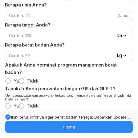
Berapa usia Anda?
(tahun)
Berapa tinggi Anda?
cm
Berapa berat badan Anda?
kg
Apakah Anda berminat program manajemen berat
badan?
Ya
Tidak
Tahukah Anda perawatan dengan GIP dan GLP-1?
*Jenis pengobatan dan perawatan terbaru yang membantu manajemen berat badan dan
Diabetes Tipe 2
Ya
Tidak
Ikuti terus infonya agar berat badan terjaga: Dapatkan update
dari pakar mengenai dukungan dan perawatan berat badan
Hitung
langsung ke inbox Anda.