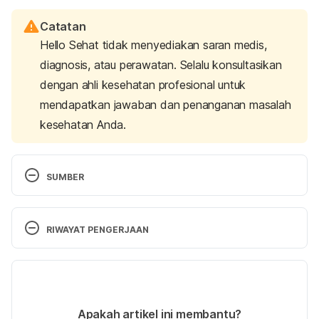
Catatan
Hello Sehat tidak menyediakan saran medis,
diagnosis, atau perawatan. Selalu konsultasikan
dengan ahli kesehatan profesional untuk
mendapatkan jawaban dan penanganan masalah
kesehatan Anda.
SUMBER
Joint pain Causes. (2020). Retrieved  June 26, 
2025, from 
RIWAYAT PENGERJAAN
https://www.mayoclinic.org/symptoms/joint-
pain/basics/causes/sym-20050668
Versi Terbaru
Delzell, Emily. (2020). Retrieved June 26, 2025, 
08/07/2025
from https://www.arthritis.org/diseases/more-
Ditulis oleh 
Annisa Hapsari
Apakah artikel ini membantu?