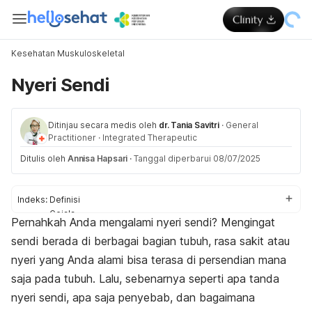
Kesehatan Muskuloskeletal
Nyeri Sendi
Ditinjau secara medis oleh
dr. Tania Savitri
·
General
Practitioner
·
Integrated Therapeutic
Ditulis oleh
Annisa Hapsari
·
Tanggal diperbarui 08/07/2025
Indeks:
Definisi
Gejala
Pernahkah Anda mengalami nyeri sendi? Mengingat
Penyebab
sendi berada di berbagai bagian tubuh, rasa sakit atau
Pengobatan
nyeri yang Anda alami bisa terasa di persendian mana
saja pada tubuh. Lalu, sebenarnya seperti apa tanda
nyeri sendi, apa saja penyebab, dan bagaimana