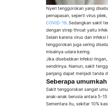
Nyeri tenggorokan yang diseb
pernapasan, seperti virus pil
COVID-19
. Sedangkan sakit t
dengan s
trep throat
yaitu infe
Selain karena virus dan infeksi
tenggorokan juga sering disebab
misalnya udara kering.
Jika disebabkan infeksi ringa
sendirinya. Namun, sakit teng
panjang dapat menjadi tanda da
Seberapa umumkah k
Sakit tenggorokan sangat umum
anak-anak berusia antara 5-15
Sementara itu, sekitar 10% kas