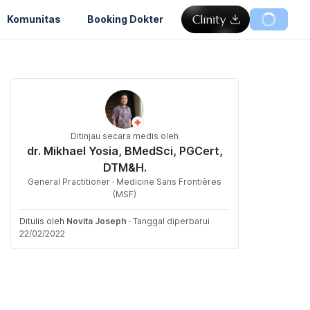
Komunitas
Booking Dokter
Ditinjau secara medis oleh
dr. Mikhael Yosia, BMedSci, PGCert,
DTM&H.
General Practitioner · Medicine Sans Frontières
(MSF)
Ditulis oleh
Novita Joseph
·
Tanggal diperbarui
22/02/2022