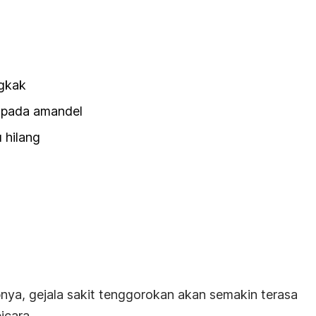
gkak
h pada amandel
 hilang
nya, gejala sakit tenggorokan akan semakin terasa
icara.