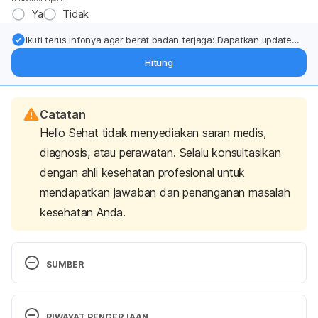
Ya
Tidak
Ikuti terus infonya agar berat badan terjaga: Dapatkan update
dari pakar mengenai dukungan dan perawatan berat badan
Hitung
langsung ke inbox Anda.
Catatan
Hello Sehat tidak menyediakan saran medis,
diagnosis, atau perawatan. Selalu konsultasikan
dengan ahli kesehatan profesional untuk
mendapatkan jawaban dan penanganan masalah
kesehatan Anda.
SUMBER
Ferri, F. F. (2012). 
Ferri’s Netter patient advisor E-
book
. Elsevier Health Sciences.
RIWAYAT PENGERJAAN