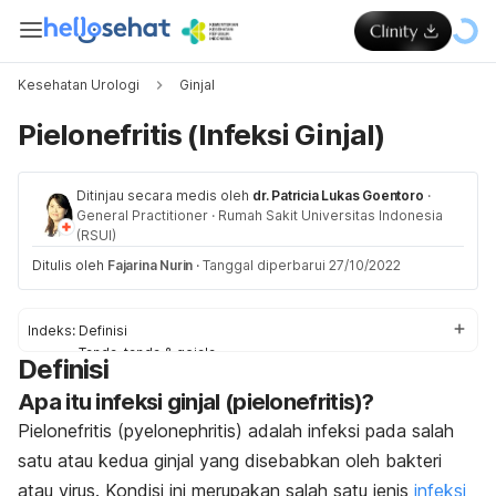
Kesehatan Urologi
Ginjal
Pielonefritis (Infeksi Ginjal)
Ditinjau secara medis oleh
dr. Patricia Lukas Goentoro
·
General Practitioner
·
Rumah Sakit Universitas Indonesia
(RSUI)
Ditulis oleh
Fajarina Nurin
·
Tanggal diperbarui 27/10/2022
Indeks:
Definisi
Tanda-tanda & gejala
Definisi
Penyebab
Apa itu infeksi ginjal (pielonefritis)?
Faktor-faktor risiko
Pengobatan
Pielonefritis (
pyelonephritis
) adalah infeksi pada salah
Pengobatan di rumah
satu atau kedua ginjal yang disebabkan oleh bakteri
atau virus. Kondisi ini merupakan
salah satu jenis
infeksi