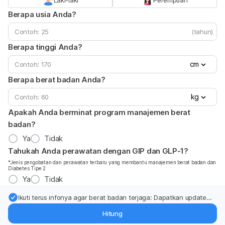
Berapa usia Anda?
(tahun)
Berapa tinggi Anda?
cm
Berapa berat badan Anda?
kg
Apakah Anda berminat program manajemen berat
badan?
Ya
Tidak
Tahukah Anda perawatan dengan GIP dan GLP-1?
*Jenis pengobatan dan perawatan terbaru yang membantu manajemen berat badan dan
Diabetes Tipe 2
Ya
Tidak
Ikuti terus infonya agar berat badan terjaga: Dapatkan update
dari pakar mengenai dukungan dan perawatan berat badan
Hitung
langsung ke inbox Anda.