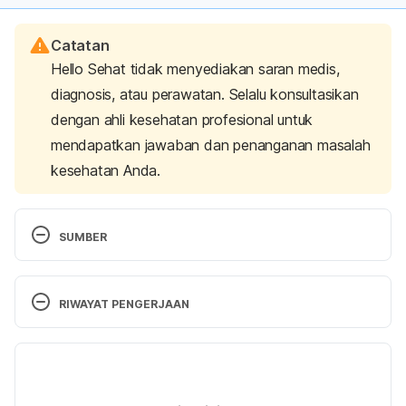
Catatan
Hello Sehat tidak menyediakan saran medis,
diagnosis, atau perawatan. Selalu konsultasikan
dengan ahli kesehatan profesional untuk
mendapatkan jawaban dan penanganan masalah
kesehatan Anda.
SUMBER
Ma, Y., Olendzki, B., Wang, J., Persuitte, G., Li, W., & 
Fang, H. et al. (2015). Single-Component Versus 
RIWAYAT PENGERJAAN
Multicomponent Dietary Goals for the Metabolic 
Syndrome. Annals Of Internal Medicine, 162(4), 
Versi Terbaru
248. 
https://doi.org/10.7326/m14-0611
. Retrieved 
26 February 2021. 
24/03/2021
Ditulis oleh 
Rizki Pratiwi