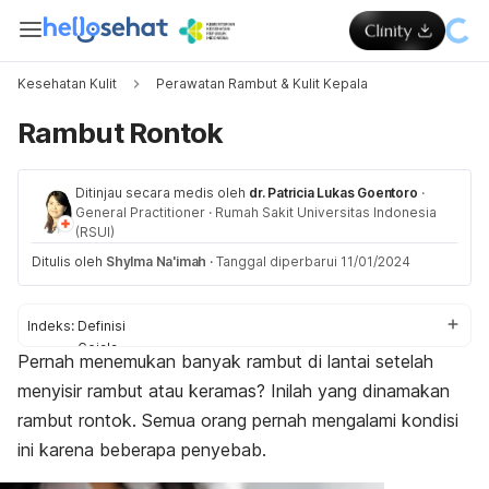
Kesehatan Kulit
Perawatan Rambut & Kulit Kepala
Rambut Rontok
Ditinjau secara medis oleh
dr. Patricia Lukas Goentoro
·
General Practitioner
·
Rumah Sakit Universitas Indonesia
(RSUI)
Ditulis oleh
Shylma Na'imah
·
Tanggal diperbarui 11/01/2024
Indeks:
Definisi
Gejala
Pernah menemukan banyak rambut di lantai setelah
Penyebab
menyisir rambut atau keramas? Inilah yang dinamakan
Faktor risiko
Diagnosis
rambut rontok. Semua orang pernah mengalami kondisi
Pengobatan
ini karena beberapa penyebab.
Perawatan rumahan