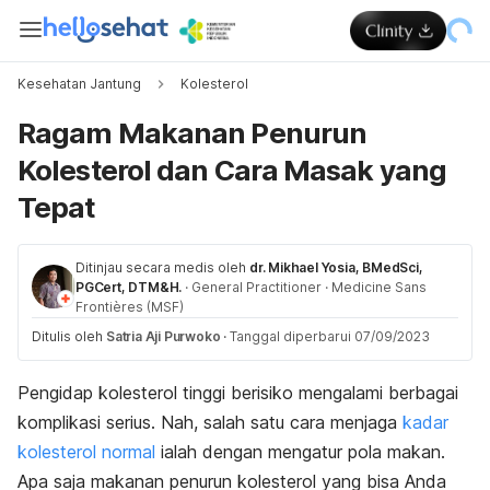
Kesehatan Jantung
Kolesterol
Ragam Makanan Penurun
Kolesterol dan Cara Masak yang
Tepat
Ditinjau secara medis oleh
dr. Mikhael Yosia, BMedSci,
PGCert, DTM&H.
·
General Practitioner
·
Medicine Sans
Frontières (MSF)
Ditulis oleh
Satria Aji Purwoko
·
Tanggal diperbarui 07/09/2023
Pengidap kolesterol tinggi berisiko mengalami berbagai
komplikasi serius. Nah, salah satu cara menjaga
kadar
kolesterol normal
ialah dengan mengatur pola makan.
Apa saja makanan penurun kolesterol yang bisa Anda