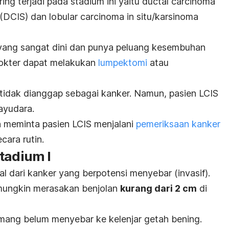
ing terjadi pada stadium ini yaitu
ductal carcinoma
u (DCIS) dan
lobular carcinoma in situ/
karsinoma
yang sangat dini dan punya peluang kesembuhan
dokter dapat melakukan
lumpektomi
atau
i tidak dianggap sebagai kanker. Namun, pasien LCIS
payudara.
n meminta pasien LCIS menjalani
pemeriksaan kanker
cara rutin.
tadium I
 dari kanker yang berpotensi menyebar (invasif).
 mungkin merasakan benjolan
kurang dari 2 cm
di
mang belum menyebar ke kelenjar getah bening.