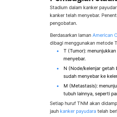
Stadium dalam kanker payudar
kanker telah menyebar. Penen
pengobatan.
Berdasarkan laman
American C
dibagi menggunakan metode T
T (Tumor): menunjukkan 
menyebar.
N (
Node
/kelenjar getah
sudah menyebar ke kelen
M (Metastasis): menunj
tubuh lainnya, seperti pa
Setiap huruf TNM akan didam
jauh
kanker payudara
telah ber