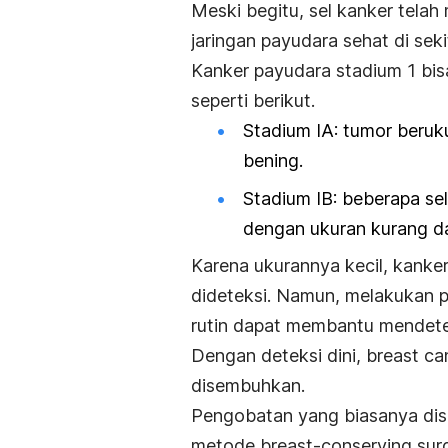
Meski begitu, sel kanker telah
jaringan payudara sehat di seki
Kanker payudara stadium 1 bis
seperti berikut.
Stadium IA: tumor beruk
bening.
Stadium IB: beberapa se
dengan ukuran kurang da
Karena ukurannya kecil, kanker 
dideteksi. Namun, melakukan p
rutin dapat membantu mendetek
Dengan deteksi dini,
breast ca
disembuhkan.
Pengobatan yang biasanya disa
metode
breast-conserving su