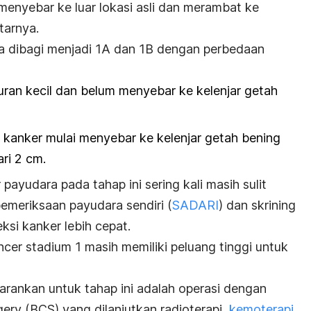
 menyebar ke luar lokasi asli dan merambat ke
tarnya.
a dibagi menjadi 1A dan 1B dengan perbedaan
uran kecil dan belum menyebar ke kelenjar getah
l kanker mulai menyebar ke kelenjar getah bening
ri 2 cm.
payudara pada tahap ini sering kali masih sulit
emeriksaan payudara sendiri (
SADARI
) dan skrining
si kanker lebih cepat.
ncer
stadium 1 masih memiliki peluang tinggi untuk
rankan untuk tahap ini adalah operasi dengan
rgery
(BCS) yang dilanjutkan
radioterapi,
kemoterapi
,