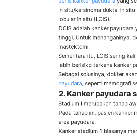
Jenis kanker payudara
yang ser
in situ/
karsinoma duktal in sit
lobular in situ (LCIS).
DCIS adalah kanker payudara 
tinggi. Untuk menanganinya, 
mastektomi
.
Sementara itu, LCIS sering kal
lebih berisiko terkena kanker 
Sebagai solusinya, dokter aka
payudara
, seperti mamografi se
2. Kanker payudara s
Stadium I merupakan tahap awal
Pada tahap ini, pasien kanker
area payudara.
Kanker stadium 1 biasanya me