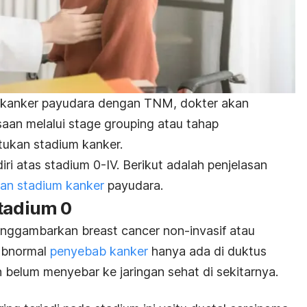
kanker payudara dengan TNM, dokter akan
aan melalui s
tage grouping
atau tahap
ukan stadium kanker.
i atas stadium 0-IV. Berikut adalah penjelasan
an stadium kanker
payudara.
stadium 0
menggambarkan
breast cancer
non-invasif atau
 abnormal
penyebab kanker
hanya ada di duktus
n belum menyebar ke jaringan sehat di sekitarnya.