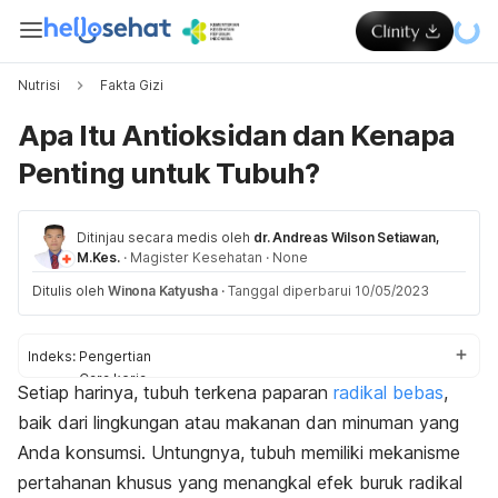
Nutrisi
Fakta Gizi
Apa Itu Antioksidan dan Kenapa
Penting untuk Tubuh?
Ditinjau secara medis oleh
dr. Andreas Wilson Setiawan,
M.Kes.
·
Magister Kesehatan
·
None
Ditulis oleh
Winona Katyusha
·
Tanggal diperbarui 10/05/2023
Indeks:
Pengertian
Cara kerja
Setiap harinya, tubuh terkena paparan
radikal bebas
,
Sumber antioksidan
baik dari lingkungan atau makanan dan minuman yang
Pencegahan penyakit
Anda konsumsi. Untungnya, tubuh memiliki mekanisme
pertahanan khusus yang menangkal efek buruk radikal