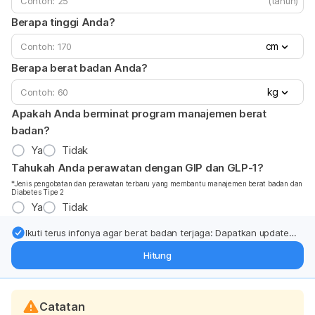
(tahun)
Berapa tinggi Anda?
cm
Berapa berat badan Anda?
kg
Apakah Anda berminat program manajemen berat
badan?
Ya
Tidak
Tahukah Anda perawatan dengan GIP dan GLP-1?
*Jenis pengobatan dan perawatan terbaru yang membantu manajemen berat badan dan
Diabetes Tipe 2
Ya
Tidak
Ikuti terus infonya agar berat badan terjaga: Dapatkan update
dari pakar mengenai dukungan dan perawatan berat badan
Hitung
langsung ke inbox Anda.
Catatan