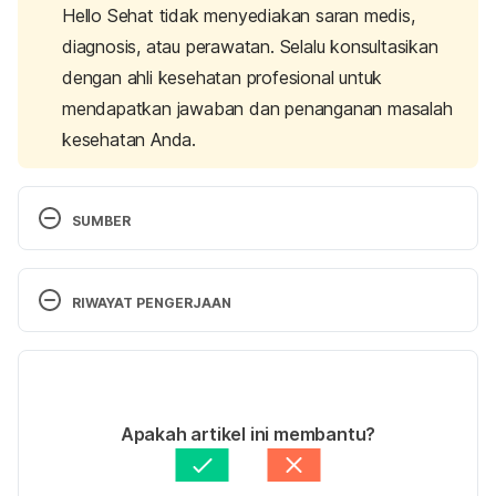
Hello Sehat tidak menyediakan saran medis,
diagnosis, atau perawatan. Selalu konsultasikan
dengan ahli kesehatan profesional untuk
mendapatkan jawaban dan penanganan masalah
kesehatan Anda.
SUMBER
Antioxidants: Beyond the Hype
. (n.d.). Harvard 
T.H. Chan Shool of Public Health. Retrieved 8 May 
RIWAYAT PENGERJAAN
2023, from 
https://www.hsph.harvard.edu/nutritionsource/antio
Versi Terbaru
xidants/
10/05/2023
Lobo, V., Patil, A., Phatak, A., & Chandra, N. 
Ditulis oleh 
Winona Katyusha
Apakah artikel ini membantu?
(2010).Free radicals, antioxidants and functional 
Ditinjau secara medis oleh
dr. Andreas Wilson 
foods: Impact on human health. 
Pharmacognosy 
Setiawan, M.Kes.