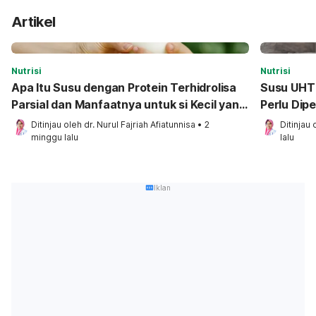
Artikel
Nutrisi
Nutrisi
Apa Itu Susu dengan Protein Terhidrolisa
Susu UHT 
Parsial dan Manfaatnya untuk si Kecil yang
Perlu Dip
Sensitif?
Ditinjau oleh 
dr. Nurul Fajriah Afiatunnisa
•
2 
Ditinjau 
minggu lalu
lalu
Iklan