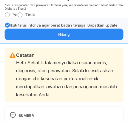
*Jenis pengobatan dan perawatan terbaru yang membantu manajemen berat badan dan
Diabetes Tipe 2
Ya
Tidak
Ikuti terus infonya agar berat badan terjaga: Dapatkan update
dari pakar mengenai dukungan dan perawatan berat badan
Hitung
langsung ke inbox Anda.
Catatan
Hello Sehat tidak menyediakan saran medis,
diagnosis, atau perawatan. Selalu konsultasikan
dengan ahli kesehatan profesional untuk
mendapatkan jawaban dan penanganan masalah
kesehatan Anda.
SUMBER
WHO. 2013. A global brief on hypertension. WHO. 