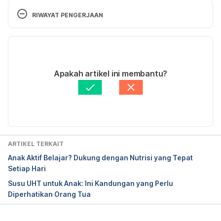
Geneva
RIWAYAT PENGERJAAN
10 High-Sodium Foods to Avoid. Retrieved from 
Versi Terbaru
http://www.everydayhealth.com/heart-health-
pictures/10-sneaky-sodium-bombs.aspx Accessed 
18/12/2020
September 15, 2016
Ditulis oleh 
Nimas Mita Etika M
Apakah artikel ini membantu?
Ditinjau secara medis oleh
dr. Andreas Wilson 
Setiawan, M.Kes.
Diperbarui oleh: 
Aprinda Puji
ARTIKEL TERKAIT
Anak Aktif Belajar? Dukung dengan Nutrisi yang Tepat
Setiap Hari
Susu UHT untuk Anak: Ini Kandungan yang Perlu
Diperhatikan Orang Tua