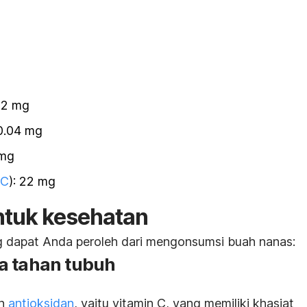
.02 mg
 0.04 mg
 mg
 C
): 22 mg
ntuk kesehatan
g dapat Anda peroleh dari mengonsumsi buah nanas:
a tahan tubuh
an
antioksidan
, yaitu vitamin C, yang memiliki khasiat