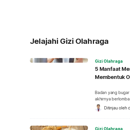
Jelajahi Gizi Olahraga
Gizi Olahraga
5 Manfaat M
Membentuk O
Badan yang bugar 
akhirnya berlomba
membentuk otot. 
Ditinjau oleh 
d
rutin mengonsumsi
bagi tubuh Anda? 
atau suka berolah
Gizi Olahraga