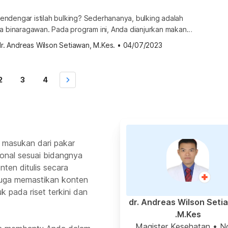
ndengar istilah bulking? Sederhananya, bulking adalah
ra binaragawan. Pada program ini, Anda dianjurkan makan
mbinasikan dengan latihan untuk membentuk otot. Lantas,
r. Andreas Wilson Setiawan, M.Kes.
•
04/07/2023
yang cocok untuk program bulking? Pilihan makanan untuk
ogram bulking biasanya dilakukan oleh petarung seni bela
diri, petinju, pesenam, atlet kekuatan, dan atlet fisik. Prinsip utama […]
2
3
4
 masukan dari pakar
ional sesuai bidangnya
ten ditulis secara
 juga memastikan konten
k pada riset terkini dan
dr. Andreas Wilson Seti
M.Kes.
Magister Kesehatan
• N