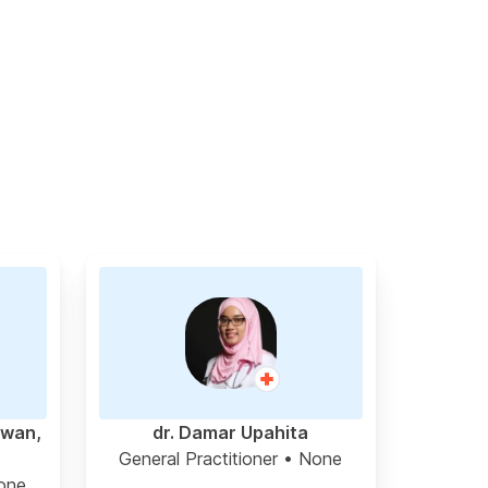
awan,
dr. Damar Upahita
General Practitioner
• None
one