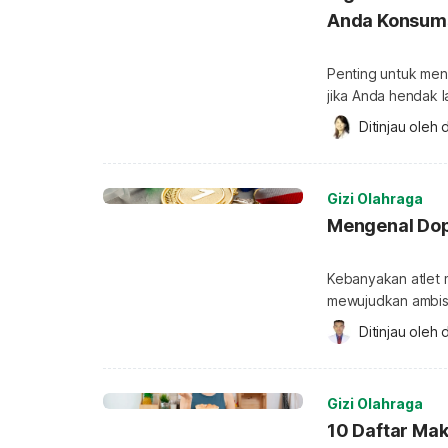
Anda Konsum
Penting untuk men
jika Anda hendak l
sebelum lari berma
Ditinjau oleh 
d
menjaga kadar gul
Nah, berikut ini m
sebelum, […]
Gizi Olahraga
Mengenal Dop
Kebanyakan atlet 
mewujudkan ambis
motivasi ini bisa
Ditinjau oleh 
d
obat-obatan untuk
obat-obatan denga
pemberian zat ter
Gizi Olahraga
atlet […]
10 Daftar Ma