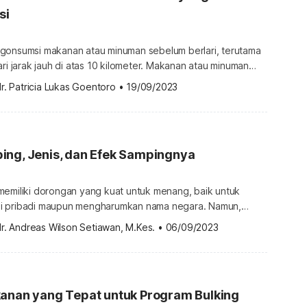
si
gonsumsi makanan atau minuman sebelum berlari, terutama
ari jarak jauh di atas 10 kilometer. Makanan atau minuman
nfaat untuk mencegah rasa lapar selama berlari, serta
r. Patricia Lukas Goentoro
•
19/09/2023
a darah saat berolahraga sehingga Anda tetap berenergi.
akanan dan minuman agar kuat lari yang bisa Anda konsumsi
ing, Jenis, dan Efek Sampingnya
memiliki dorongan yang kuat untuk menang, baik untuk
i pribadi maupun mengharumkan nama negara. Namun,
 membuat sebagian atlet tertekan dan memilih menggunakan
r. Andreas Wilson Setiawan, M.Kes.
•
06/09/2023
 meningkatkan performa fisik mereka. Istilah penggunaan
n tujuan ini adalah doping. Apa itu doping? Doping adalah
tentu untuk meningkatkan kemampuan fisik dan performa
kanan yang Tepat untuk Program Bulking