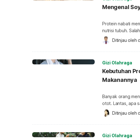
Mengenal Soy
Protein nabati m
nutrisi tubuh. Sal
protein disebut ju
Ditinjau oleh 
d
sumber makanan da
Protein soya adal
Kedelai sendiri sa
Gizi Olahraga
Kebutuhan Pro
Makanannya
Banyak orang men
otot. Lantas, apa
yang harus Anda penuhi? Be
Ditinjau oleh 
d
untuk kekuatan ot
penting dalam tub
90% kandungan pro
Gizi Olahraga