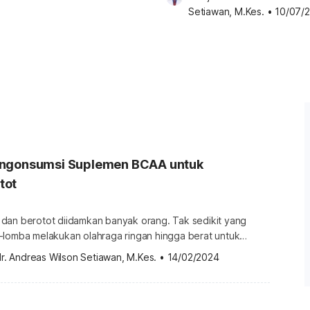
Setiawan, M.Kes.
•
10/07/
engonsumsi Suplemen BCAA untuk
tot
dan berotot diidamkan banyak orang. Tak sedikit yang
-lomba melakukan olahraga ringan hingga berat untuk
Guna mendukung pembentukan otot, sejumlah orang bahkan
r. Andreas Wilson Setiawan, M.Kes.
•
14/02/2024
 suplemen BCAA. Apa sebenarnya fungsi suplemen BCAA ini
Apa itu suplemen BCAA? Bagi Anda yang suka pergi ke gym
raga, Anda mungkin […]