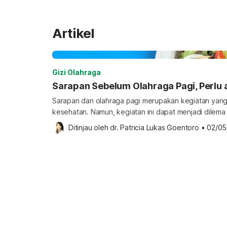
Artikel
Gizi Olahraga
Sarapan Sebelum Olahraga Pagi, Perlu 
Sarapan dan olahraga pagi merupakan kegiatan yang
kesehatan. Namun, kegiatan ini dapat menjadi dilema 
olahraga pada pagi hari. Lantas, manakah yang baik,
Ditinjau oleh 
dr. Patricia Lukas Goentoro
•
02/05
olahraga? Apakah sebaiknya sarapan dulu sebelum o
ada acuan mutlak mengenai lebih baik sarapan dulu ata