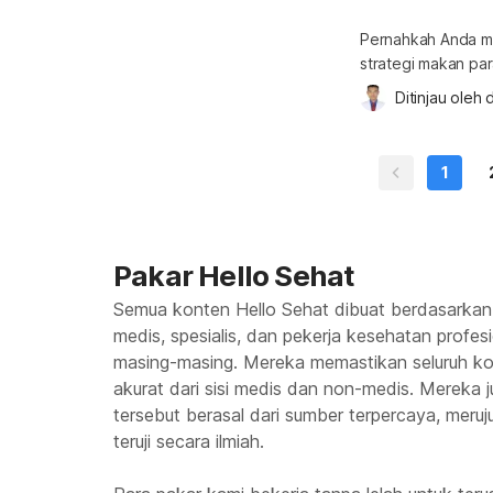
Pernahkah Anda me
strategi makan pa
lebih banyak diko
Ditinjau oleh 
d
apa saja makanan 
program bulking Pr
1
Pakar Hello Sehat
Semua konten Hello Sehat dibuat berdasarkan
medis, spesialis, dan pekerja kesehatan profes
masing-masing. Mereka memastikan seluruh kon
akurat dari sisi medis dan non-medis. Mereka
tersebut berasal dari sumber terpercaya, meruju
teruji secara ilmiah.