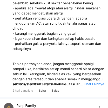
pelembab sebelum kulit sekitar benar-benar kering
- apabila ada riwayat atopi atau alergi, hindari makanan
yang dapat mencetuskan alergi
- perhatikan ventilasi udara di ruangan, apabila
menggunakan AC, atur suhu tidak terlalu panas atau
dingin.
- kurangi menggaruk bagian yang gatal
- jaga kebersihan dan keringkan setiap habis basah.
- perhatikan gejala penyerta lainnya seperti demam dan
sebagainya
Terkait pertanyaan anda, jangan menggaruk apalgi
sampai luka, bersihkan setiap mandi seperti biasa dengan
sabun lalu keringkan, hindari alas kaki yang bergesekan
dengan area tersebut dan apabila semakin mengganggu,
sebaiknya Silakan segera berkonsultasi langsung dengan
Semoga membantu, terimakasih
...
Lihat Lainnya
dokter di klinik atau puskesmas terdekat untuk
2 hari yang lalu
Suka
Balas
pengobatan dan penanganan lebih lanjut.
Panji Family