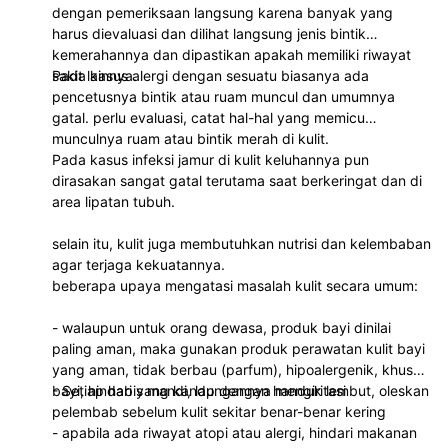
dengan pemeriksaan langsung karena banyak yang
harus dievaluasi dan dilihat langsung jenis bintik
kemerahannya dan dipastikan apakah memiliki riwayat
sakit lainnya.
Pada kasus alergi dengan sesuatu biasanya ada
pencetusnya bintik atau ruam muncul dan umumnya
gatal. perlu evaluasi, catat hal-hal yang memicu
munculnya ruam atau bintik merah di kulit.
Pada kasus infeksi jamur di kulit keluhannya pun
dirasakan sangat gatal terutama saat berkeringat dan di
area lipatan tubuh.
selain itu, kulit juga membutuhkan nutrisi dan kelembaban
agar terjaga kekuatannya.
beberapa upaya mengatasi masalah kulit secara umum:
- walaupun untuk orang dewasa, produk bayi dinilai
paling aman, maka gunakan produk perawatan kulit bayi
yang aman, tidak berbau (parfum), hipoalergenik, khusus
bayi, hindari yang kandungannya mengiritasi
- Setiap habis mandi, lap dengan handuk lembut, oleskan
pelembab sebelum kulit sekitar benar-benar kering
- apabila ada riwayat atopi atau alergi, hindari makanan