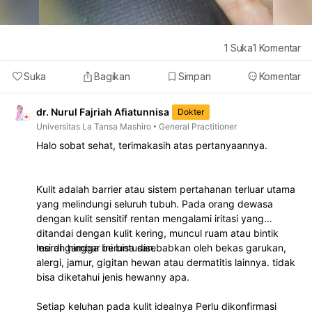
1
Suka
1
Komentar
Suka
Bagikan
Simpan
Komentar
dr. Nurul Fajriah Afiatunnisa
Dokter
Universitas La Tansa Mashiro
General Practitioner
Halo sobat sehat, terimakasih atas pertanyaannya.
Kulit adalah barrier atau sistem pertahanan terluar utama
yang melindungi seluruh tubuh. Pada orang dewasa
dengan kulit sensitif rentan mengalami iritasi yang
ditandai dengan kulit kering, muncul ruam atau bintik
merah hingga beruntusan.
lesi di gambar ini bisa disebabkan oleh bekas garukan,
alergi, jamur, gigitan hewan atau dermatitis lainnya. tidak
bisa diketahui jenis hewanny apa.
Setiap keluhan pada kulit idealnya Perlu dikonfirmasi