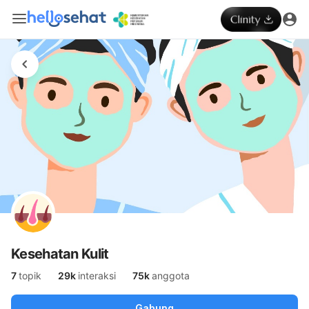
Kesehatan Kulit
7
topik
29k
interaksi
75k
anggota
Gabung