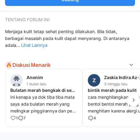
TENTANG FORUM INI
Menjaga kulit tetap sehat penting dilakukan. Bila tidak,
berbagai masalah pada kulit dapat menyerang. Di antaranya
adala
...
Lihat Lainnya
Diskusi Menarik
Anonim
Zaskia Indira Az
Z
1 bulan lalu
3 minggu lalu
Bulatan merah bengkak di sekitar mata
bintik merah pada kulit
Ini kenapa ya dok tiba tiba mata
cara menghilangkan beka
saya ada bulatan merah yang
bentol bentol merah yang
melingkar pinggirannya dan perih
menghitam karena alergi
jika di pegang membengkak
1
7
4
sekitar maga