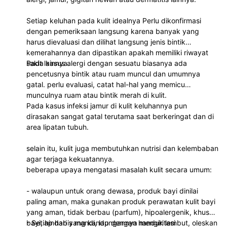
Setiap keluhan pada kulit idealnya Perlu dikonfirmasi
dengan pemeriksaan langsung karena banyak yang
harus dievaluasi dan dilihat langsung jenis bintik
kemerahannya dan dipastikan apakah memiliki riwayat
sakit lainnya.
Pada kasus alergi dengan sesuatu biasanya ada
pencetusnya bintik atau ruam muncul dan umumnya
gatal. perlu evaluasi, catat hal-hal yang memicu
munculnya ruam atau bintik merah di kulit.
Pada kasus infeksi jamur di kulit keluhannya pun
dirasakan sangat gatal terutama saat berkeringat dan di
area lipatan tubuh.
selain itu, kulit juga membutuhkan nutrisi dan kelembaban
agar terjaga kekuatannya.
beberapa upaya mengatasi masalah kulit secara umum:
- walaupun untuk orang dewasa, produk bayi dinilai
paling aman, maka gunakan produk perawatan kulit bayi
yang aman, tidak berbau (parfum), hipoalergenik, khusus
bayi, hindari yang kandungannya mengiritasi
- Setiap habis mandi, lap dengan handuk lembut, oleskan