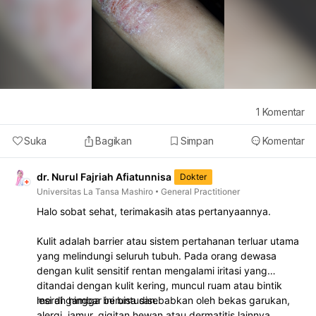
1
Komentar
Suka
Bagikan
Simpan
Komentar
dr. Nurul Fajriah Afiatunnisa
Dokter
Universitas La Tansa Mashiro
General Practitioner
Halo sobat sehat, terimakasih atas pertanyaannya.
Kulit adalah barrier atau sistem pertahanan terluar utama
yang melindungi seluruh tubuh. Pada orang dewasa
dengan kulit sensitif rentan mengalami iritasi yang
ditandai dengan kulit kering, muncul ruam atau bintik
merah hingga beruntusan.
lesi di gambar ini bisa disebabkan oleh bekas garukan,
alergi, jamur, gigitan hewan atau dermatitis lainnya.