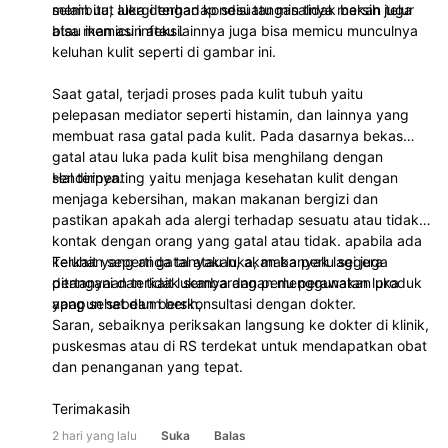
membuat luka dengan kondisi tangan tidak bersih juga
selain itu, alergi terhadap sesuatu misalnya makan telur
bisa memicu infeksi.
atau ikan asin atau lainnya juga bisa memicu munculnya
keluhan kulit seperti di gambar ini.
Saat gatal, terjadi proses pada kulit tubuh yaitu
pelepasan mediator seperti histamin, dan lainnya yang
membuat rasa gatal pada kulit. Pada dasarnya bekas
gatal atau luka pada kulit bisa menghilang dengan
sendirinya.
Hal terpenting yaitu menjaga kesehatan kulit dengan
menjaga kebersihan, makan makanan bergizi dan
pastikan apakah ada alergi terhadap sesuatu atau tidak,
kontak dengan orang yang gatal atau tidak. apabila ada
keluhan seperti gatal atau luka, maka perlu segera
Terkait yang anda tanyakan, akan banyak lagi juga
ditangani dan tidak sembarangan menggunakan produk
pertanyaan terkait lukanya dan perlu perawatan luka
apapun sebelum berkonsultasi dengan dokter.
yang sehat dan bersih,
Saran, sebaiknya periksakan langsung ke dokter di klinik,
puskesmas atau di RS terdekat untuk mendapatkan obat
dan penanganan yang tepat.
Terimakasih
2 hari yang lalu
Suka
Balas