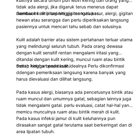
kulitnya secara umum pun lebih kering dari orang yang
tidak ada alergi, jika digaruk terus menerus dapat
membuat kulit iritasi hingga mengelupas.
Gambar ini mirip seperti gigitan kutu kasur, alergi, gigitan
hewan atau serangga dan perlu diperiksakan langsung
pasiennya untuk mencari tahu sebab dan solusinya.
Kulit adalah barrier atau sistem pertahanan terluar utama
yang melindungi seluruh tubuh. Pada orang dewasa
dengan kulit sensitif rentan mengalami iritasi yang
ditandai dengan kulit kering, muncul ruam atau bintik
merah hingga beruntusan.
Setiap keluhan pada kulit idealnya Perlu dikonfirmasi
ddengan pemeriksaan langsung karena banyak yang
harus dievaluasi dan dilihat langsung.
Pada kasus alergi, biasanya ada pencetusnya bintik atau
ruam muncul dan umumnya gatal, sebagian lainnya juga
tidak mengalami gatal. perlu evaluasi, catat hal-hal yang
memicu munculnya ruam atau bintik merah di kulit.
Pada kasus infeksi jamur di kulit keluhannya pun
dirasakan sangat gatal terutama saat berkeringat dan di
area lipatan tubuh.