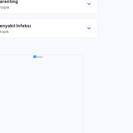
arenting
topik
enyakit Infeksi
topik
Iklan