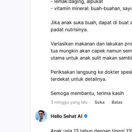
- lemak:daging, alpukat
- vitamin mineral: buah-buahan, say
Jika anak suka buah, dapat di buat
padat nutrisinya.
Variasikan makanan dan lakukan p
tua mungkin akan capek namun sem
utama untuk anak sulit makan sambil 
Periksakan langsung ke dokter spesia
terdekat untuk detailnya.
Semoga membantu, terima kasih
3 minggu yang lalu
Suka
Balas
Hello Sehat AI
Anak usia 13 tahun dengan tinggi 13