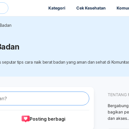
Kategori
Cek Kesehatan
Komun
 Badan
 Badan
is seputar tips cara naik berat badan yang aman dan sehat di Komunitas
TENTANG 
an?
Bergabungl
bagikan pe
dan akses
.
Posting berbagi