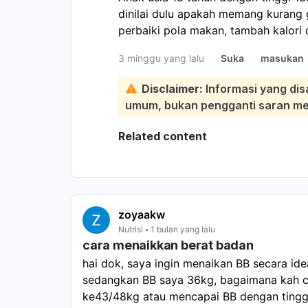
dinilai dulu apakah memang kurang g
perbaiki pola makan, tambah kalori d
boleh dibantu susu tinggi kalori/pro
3 minggu yang lalu
Suka
masukan
atau gizi untuk menilai pertumbuha
Untuk menaikkan berat badan, janga
Disclaimer:
Informasi yang dis
tingkatkan kualitas dan jumlah kalor
umum, bukan pengganti saran medi
camilan, tambah lemak sehat seperti
kacangan, tambah protein seperti tel
Related content
minuman tinggi kalori seperti susu
bertahap lebih besar. Susu yang bi
pertumbuhan tinggi protein dan kal
Weight Gain Child, Frisian Flag Pri
Pilih sesuai usia dan cek kandungan
zoyaakw
nutrisi penting lain. Jika anak suli
Nutrisi
1 bulan yang lalu
cara menaikkan berat badan
membantu nafsu makan. Namun, susu
makan belum diperbaiki. Kalau anak
hai dok, saya ingin menaikan BB secara ide
pertumbuhannya jauh di bawah tema
sedangkan BB saya 36kg, bagaimana kah ca
langsung agar bisa dihitung kebutuh
ke43/48kg atau mencapai BB dengan tinggi