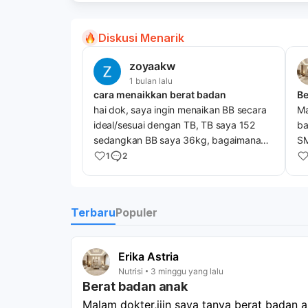
Diskusi Menarik
zoyaakw
1 bulan lalu
cara menaikkan berat badan
Be
hai dok, saya ingin menaikan BB secara
Ma
ideal/sesuai dengan TB, TB saya 152
ba
sedangkan BB saya 36kg, bagaimana
SM
kah caranya agar BB saya bisa naik
sa
1
2
ke43/48kg atau mencapai BB dengan
ba
tinggi 152 yg ideal/sesuai? semoga
,a
pertanyaan ini bisa dipahami,
ba
Terbaru
Populer
terimakasih.
Erika Astria
Nutrisi
3 minggu yang lalu
Berat badan anak
Malam dokter,ijin saya tanya berat badan a