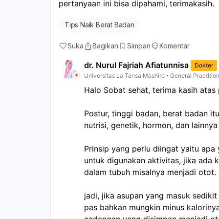
masalah kesehatan tertentu.
pertanyaan ini bisa dipahami, terimakasih.
Tips Naik Berat Badan
Suka
Bagikan
Simpan
Komentar
dr. Nurul Fajriah Afiatunnisa
Dokter
Universitas La Tansa Mashiro
General Practitio
Halo Sobat sehat, terima kasih atas
Postur, tinggi badan, berat badan it
nutrisi, genetik, hormon, dan lainnya
Prinsip yang perlu diingat yaitu apa
untuk digunakan aktivitas, jika ada 
dalam tubuh misalnya menjadi otot.
jadi, jika asupan yang masuk sedikit
pas bahkan mungkin minus kaloriny
cadangan yang disimpan menjadi oto