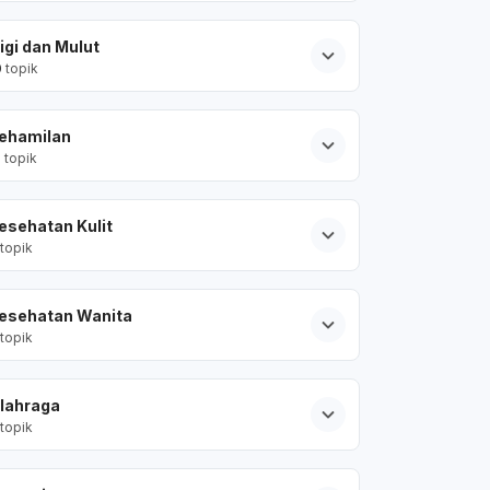
igi dan Mulut
0
topik
ehamilan
2
topik
esehatan Kulit
topik
esehatan Wanita
topik
lahraga
topik