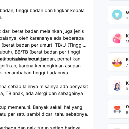
 badan, tinggi badan dan lingkar kepala
G
n.
1
 dari berat badan melainkan juga jenis
K
epalanya, oleh karenanya ada beberapa
1
 (berat badan per umur), TB/U (Tinggi
ubuh), BB/TB (berat badan per tinggi
hnya berkesinambungan.
aik misalnya berat badan, perhatikan
K
ignifikan, karena kemungkinan asupan
7
k penambahan tinggi badannya.
K
na sebab lainnya misalnya ada penyakit
9
a, TB anak, ada alergi dan sebagainya
O
kup memenuhi. Banyak sekali hal yang
9
satu per satu sambl dicari tahu sebabnya.
erbeda dan naik turun setiap harinya