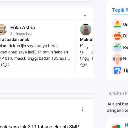
Topik 
U
Erika Astria
Syakila
3 minggu lalu
1 bulan lalu
Di
rat badan anak
Malnutrisi
lam dokter,ijin saya tanya berat
Halo dokter, saya wanita 
R
dan anak saya laki2,13 tahun sekolah
tahun dengan berat bada
P baru masuk tinggi badan 135,apa
tinggi 160 merasa sangat
Nu
ran dokter untuk menambah berat
karna sangat susah menai
1
2
2
Ti
dan ,sehari 3x mkn nasi dan lauknya
badan walaupun saya su
tau susu apa yg bisa menambah berat
untuk surplus kalori, adak
dannya naik dokter,mohon sarannya,
rekomendasi vit yang bi
saya menaikkan berat ba
Temukan k
Jelajahi be
dengan kon
N
nak saya laki2,13 tahun sekolah SMP 