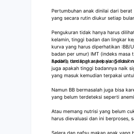
Pertumbuhan anak dinilai dari berat
yang secara rutin diukur setiap bula
Pengukuran tidak hanya harus dilihat
kelamin, tinggi badan dan lingkar k
kurva yang harus diperhatikan :BB/U
badan per umur) IMT (indeks masa t
badan), dan lingkar kepala. Seluru
Apabila terdapat aspek yang tidak n
juga apakah tinggi badannya naik s
yang masuk kemudian terpakai untu
Namun BB bermasalah juga bisa kare
yang belum terdeteksi seperti anemi
Atau memang nutrisi yang belum cu
harus dievaluasi dan ini berproses, 
Selera dan nafsu makan anak yang b