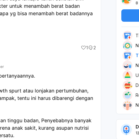
8
kter untuk menambah berat badan 
u apa yg bisa menambah berat badannya 
T
N
1
2
T
N
ner
U
 pertanyaannya.
D
wth spurt atau lonjakan pertumbuhan,
R
pak, tentu ini harus dibarengi dengan
N
 dan tinggu badan, Penyebabnya banyak
D
ena anak sakit, kurang asupan nutrisi
1
ersatu.