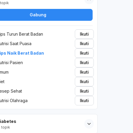
topik
Gabung
ips Turun Berat Badan
Ikuti
utrisi Saat Puasa
Ikuti
ips Naik Berat Badan
Ikuti
utrisi Pasien
Ikuti
mum
Ikuti
iet
Ikuti
esep Sehat
Ikuti
utrisi Olahraga
Ikuti
iabetes
2
topik