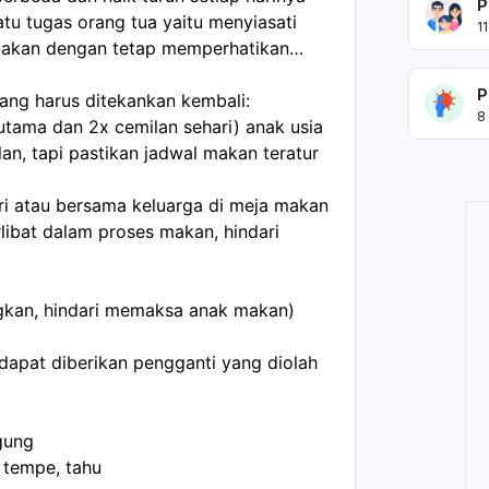
P
atu tugas orang tua yaitu menyiasati
11
akan dengan tetap memperhatikan
P
ang harus ditekankan kembali:
8
tama dan 2x cemilan sehari) anak usia
lan, tapi pastikan jadwal makan teratur
iri atau bersama keluarga di meja makan
libat dalam proses makan, hindari
gkan, hindari memaksa anak makan)
apat diberikan pengganti yang diolah
agung
, tempe, tahu