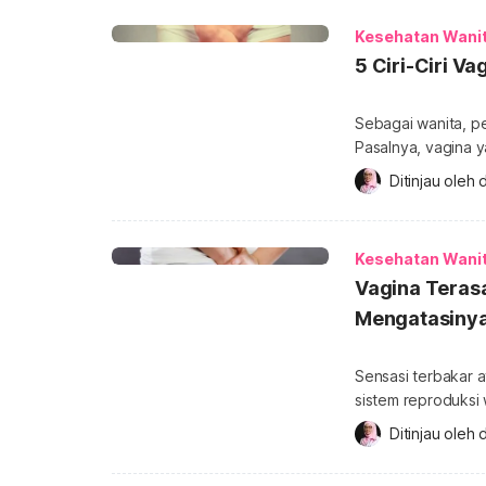
yang menjanjikan 
Kesehatan Wani
5 Ciri-Ciri V
Sebagai wanita, pe
Pasalnya, vagina 
kemampuan seksual
Ditinjau oleh 
d
normal yang perlu 
sebuah bukaan kecil di b
lebih lanjut, ini ciri-
Kesehatan Wani
Vagina Teras
Mengatasiny
Sensasi terbakar 
sistem reproduksi
panas pun beragam
Ditinjau oleh 
d
masalah vagina te
vagina atau daera