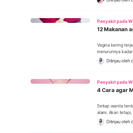
Apakah hal ini waj
haid Meskipun cuku
disepelekan, apal
Penyakit pada W
12 Makanan a
Vagina kering terj
menurunnya kadar 
tak nyaman bahkan
Ditinjau oleh 
d
konsumsi makanan 
Kekeringan vagina
Penyakit pada W
4 Cara agar 
Setiap wanita tent
alami. Akan tetap
membahayakan kese
Ditinjau oleh 
d
Miss V bisa tetap
Miss V wangi? And