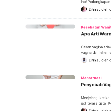
lho! Perlengkapan
lakukan sendiri di
Ditinjau oleh 
d
Apakah air garam 
mengatasi gatal pa
temurun. Hal […]
Kesehatan Wani
Apa Arti Warn
Cairan vagina adal
vagina dan leher rah
baik, dan berfungs
Ditinjau oleh 
d
infeksi, dan mendu
perempuan yang n
karakteristik cair
Menstruasi
Penyebab Vag
Menjelang, ketika,
jadi terasa gatal.
setiap bulannya. 
Ditinjau oleh 
d