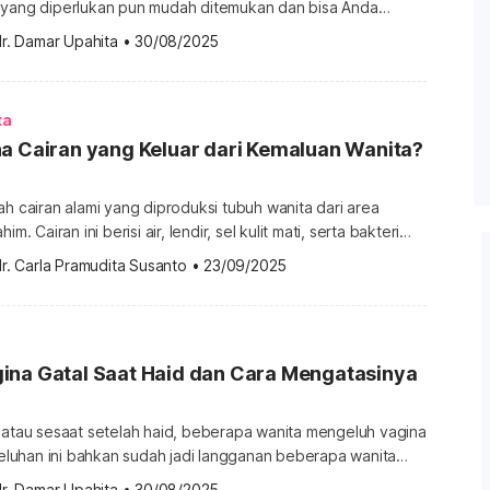
 yang diperlukan pun mudah ditemukan dan bisa Anda
 rumah. Untuk lebih jelasnya, yuk simak pembahasan berikut!
r. Damar Upahita
•
30/08/2025
ampuh untuk gatal Miss V? Ya, air garam membantu
da Miss V, bahkan cara ini sudah dilakukan secara turun-
ta
a Cairan yang Keluar dari Kemaluan Wanita?
ah cairan alami yang diproduksi tubuh wanita dari area
im. Cairan ini berisi air, lendir, sel kulit mati, serta bakteri
i menjaga vagina tetap lembap, bersih, terlindungi dari
r. Carla Pramudita Susanto
•
23/09/2025
kung kesuburan. Lantas, seperti apa warna cairan
ormal? Macam-macam warna cairan perempuan Biasanya,
an vagina berubah-ubah mengikuti […]
ina Gatal Saat Haid dan Cara Mengatasinya
 atau sesaat setelah haid, beberapa wanita mengeluh vagina
 Keluhan ini bahkan sudah jadi langganan beberapa wanita
Sebenarnya, apa yang menyebabkan vagina gatal saat haid?
r. Damar Upahita
•
30/08/2025