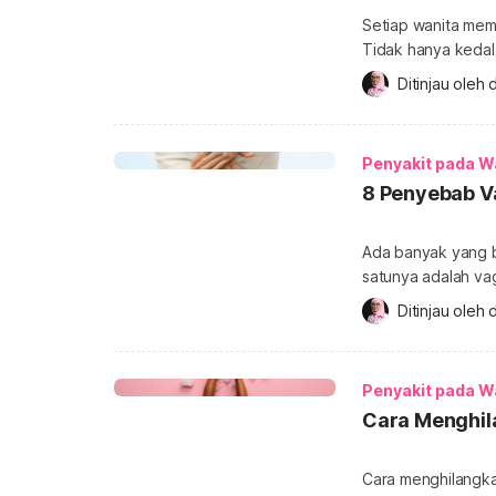
Setiap wanita mem
Tidak hanya kedala
bentuk dan ukuran
Ditinjau oleh 
d
Berikut penjelasa
dasarnya, setiap wa
contoh bentuk pay
Penyakit pada W
8 Penyebab V
Ada banyak yang b
satunya adalah vag
mewaspadai kondis
Ditinjau oleh 
d
wanita menjadi hit
menjadi hitam Seti
yang berbeda. Pa
Penyakit pada W
Cara Menghil
Cara menghilangka