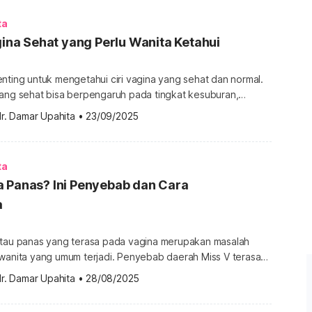
organ […]
ta
agina Sehat yang Perlu Wanita Ketahui
nting untuk mengetahui ciri vagina yang sehat dan normal.
yang sehat bisa berpengaruh pada tingkat kesuburan,
, sampai orgasme. Berikut beberapa ciri vagina sehat dan
r. Damar Upahita
•
23/09/2025
wanita pahami. Ciri vagina sehat dan normal Vagina adalah
awah uretra dan klitoris wanita. Untuk penjelasan
ciri […]
ta
a Panas? Ini Penyebab dan Cara
a
atau panas yang terasa pada vagina merupakan masalah
 wanita yang umum terjadi. Penyebab daerah Miss V terasa
. Kendati begitu, ada beberapa cara untuk mengatasi
r. Damar Upahita
•
28/08/2025
rasa panas dan terbakar yang bisa Anda coba. Kenapa
h Miss V terasa panas? Vagina terasa panas memang kerap