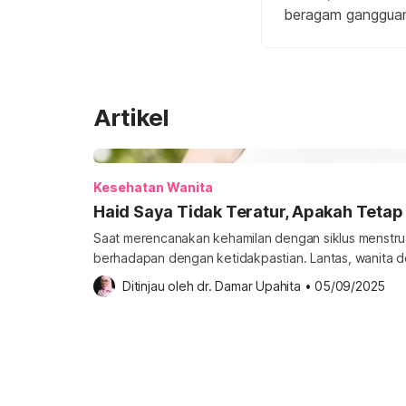
beragam gangguan 
Artikel
Kesehatan Wanita
Haid Saya Tidak Teratur, Apakah Tetap
Saat merencanakan kehamilan dengan siklus menstruas
berhadapan dengan ketidakpastian. Lantas, wanita de
bisa hamil? Simak penjelasannya di bawah ini. Apakah 
Ditinjau oleh 
dr. Damar Upahita
•
05/09/2025
hamil? Wanita yang mengalami haid walaupun tidak ter
penyebab atau hal yang mendasari haid tidak teratu
kehamilan. Semakin […]