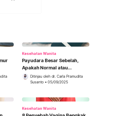
Kesehatan Wanita
amur
Payudara Besar Sebelah,
Apakah Normal atau
Berbahaya?
dita 
Ditinjau oleh 
dr. Carla Pramudita 
Susanto
•
05/09/2025
Kesehatan Wanita
n
8 Penyebab Vagina Bengkak