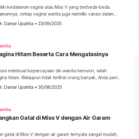
iliki kedalaman vagina atau Miss V yang berbeda-beda.
mannya, setiap vagina wanita juga memiliki variasi dalam
nya. Jadi berapa ukuran normal kedalaman Miss V wanita?
r. Damar Upahita
•
23/09/2025
nnya. Berapa ukuran normal kedalaman vagina? Pada
nita memiliki bentuk tubuh yang berbeda-beda. Ambil
udara, ada wanita yang memiliki bentuk payudara […]
anita
agina Hitam Beserta Cara Mengatasinya
isa membuat kepercayaan diri wanita menurun, salah
ina hitam. Walaupun tidak terlihat orang banyak, Anda perlu
i ini. Sebenarnya, apa saja penyebab vagina atau Miss V
r. Damar Upahita
•
30/08/2025
am? Simak penjelasan dalam artikel ini. Penyebab vagina
ap wanita bisa memiliki ukuran, bentuk, dan warna vagina
da sebagian […]
anita
angkan Gatal di Miss V dengan Air Garam
n gatal di Miss V dengan air garam ternyata sangat mudah,