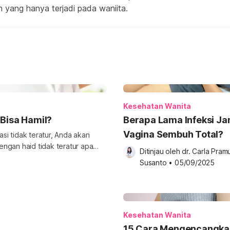
yang hanya terjadi pada waniita.
Kesehatan Wanita
 Bisa Hamil?
Berapa Lama Infeksi J
Vagina Sembuh Total?
i tidak teratur, Anda akan
ngan haid tidak teratur apa
Ditinjau oleh 
dr. Carla Pramu
kondisi haid tidak teratur bisa
Susanto
•
05/09/2025
atur masih bisa hamil. Namun,
r bisa memengaruhi peluang
Kesehatan Wanita
15 Cara Mengencangka