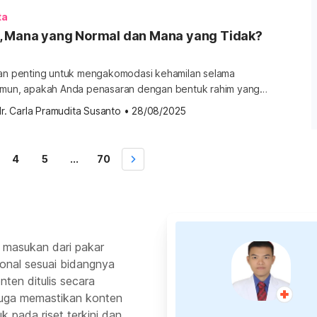
ebagian […]
ta
, Mana yang Normal dan Mana yang Tidak?
ran penting untuk mengakomodasi kehamilan selama
amun, apakah Anda penasaran dengan bentuk rahim yang
bentuk rahim lain yang perlu wanita ketahui? Simak
r. Carla Pramudita Susanto
•
28/08/2025
nya pada ulasan di bawah ini! Seperti apa bentuk rahim
 atau istilah medisnya uterus adalah organ reproduksi
di tempat pembuahan sel telur […]
4
5
...
70
 masukan dari pakar
ional sesuai bidangnya
ten ditulis secara
 juga memastikan konten
k pada riset terkini dan