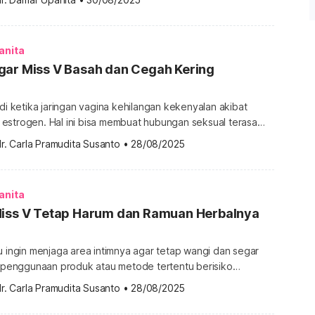
ar? Berikut ulasannya. Berbagai penyebab vagina gatal saat
p sering terjadi, vagina gatal saat haid sebaiknya tidak
agi dianggap sebagai […]
anita
gar Miss V Basah dan Cegah Kering
adi ketika jaringan vagina kehilangan kekenyalan akibat
estrogen. Hal ini bisa membuat hubungan seksual terasa
 menyakitkan. Selain menggunakan obat-obatan, Anda bisa
r. Carla Pramudita Susanto
•
28/08/2025
agar Miss V basah. Makanan untuk mengatasi vagina kering
 adalah masalah umum bagi wanita yang biasanya dialami
saat sudah menopause. Namun, tidak dipungkiri jika hal ini […]
anita
Miss V Tetap Harum dan Ramuan Herbalnya
u ingin menjaga area intimnya agar tetap wangi dan segar
i, penggunaan produk atau metode tertentu berisiko
hatan Miss V Anda. Lalu, bagaimana cara agar vagina atau
r. Carla Pramudita Susanto
•
28/08/2025
 harum dan segar? Berikut jawabannya. Perlukah membuat
a mungkin sering melihat iklan produk perawatan vagina