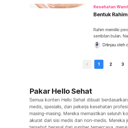
dikeluhkan oleh s
Kesehatan Wani
Bentuk Rahim
Rahim memiliki pe
sembilan bulan. N
normal dan adakah 
Ditinjau oleh 
d
penjelasan lengkap
yang normal? Rahim
wanita yang menja
1
2
3
Pakar Hello Sehat
Semua konten Hello Sehat dibuat berdasarkan
medis, spesialis, dan pekerja kesehatan profes
masing-masing. Mereka memastikan seluruh kon
akurat dari sisi medis dan non-medis. Mereka
tersebut berasal dari sumber terpercaya, meruju