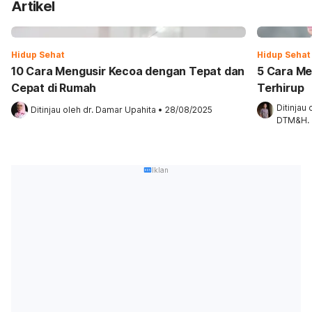
Artikel
Hidup Sehat
Hidup Sehat
10 Cara Mengusir Kecoa dengan Tepat dan
5 Cara Me
Cepat di Rumah
Terhirup
Ditinjau 
Ditinjau oleh 
dr. Damar Upahita
•
28/08/2025
DTM&H.
Iklan