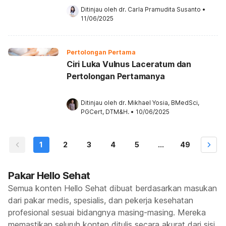
Ditinjau oleh 
dr. Carla Pramudita Susanto
•
11/06/2025
Pertolongan Pertama
Ciri Luka Vulnus Laceratum dan
Pertolongan Pertamanya
Ditinjau oleh 
dr. Mikhael Yosia, BMedSci, 
PGCert, DTM&H.
•
10/06/2025
1
2
3
4
5
...
49
Pakar Hello Sehat
Semua konten Hello Sehat dibuat berdasarkan masukan
dari pakar medis, spesialis, dan pekerja kesehatan
profesional sesuai bidangnya masing-masing. Mereka
memastikan seluruh konten ditulis secara akurat dari sisi