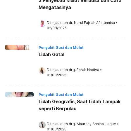
3 Penyebab Mulut Berbusa dan Cara
Mengatasinya
Ditinjau oleh 
dr. Nurul Fajriah Afiatunnisa
•
02/08/2025
Penyakit Gusi dan Mulut
Lidah Gatal
Ditinjau oleh 
drg. Farah Nadiya
•
01/08/2025
Penyakit Gusi dan Mulut
Lidah Geografis, Saat Lidah Tampak
seperti Berpulau
Ditinjau oleh 
drg. Maurany Annisa Haque
•
01/08/2025