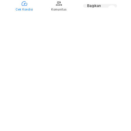
Bagikan
Cek Kondisi
Komunitas
FAQS
Apakah Kalkulator Kehamilan untuk Hari
Perkiraan Lahir ini akurat?
Apakah Kalkulator Kehamilan untuk Hari
Perkiraan Lahir akurat untuk program bayi
tabung?
Berapa lama masa kehamilan?
Apa itu usia kehamilan?
Berapa durasi (dalam minggu) kehamilan cukup
bulan?
Apakah saya berisiko melahirkan prematur?