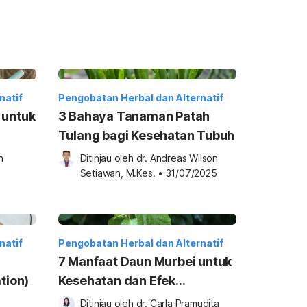
natif
Pengobatan Herbal dan Alternatif
 untuk
3 Bahaya Tanaman Patah
Tulang bagi Kesehatan Tubuh
 
Ditinjau oleh 
dr. Andreas Wilson 
Setiawan, M.Kes.
•
31/07/2025
natif
Pengobatan Herbal dan Alternatif
7 Manfaat Daun Murbei untuk
tion)
Kesehatan dan Efek
Sampingnya
Ditinjau oleh 
dr. Carla Pramudita 