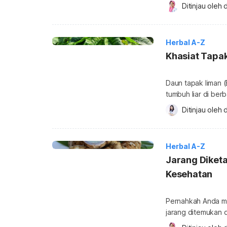
mate. Telusuri lebi
Ditinjau oleh 
d
mengonsumsinya be
minuman herbal ya
Herbal A-Z
Khasiat Tapak
Daun tapak liman 
tumbuh liar di ber
Asteraceae dan di
Ditinjau oleh 
d
(Jawa), tutup bumi
lengkap seputar m
tapak liman? Nama 
Herbal A-Z
Jarang Diketa
Kesehatan
Pernahkah Anda me
jarang ditemukan di
kesehatan yang tid