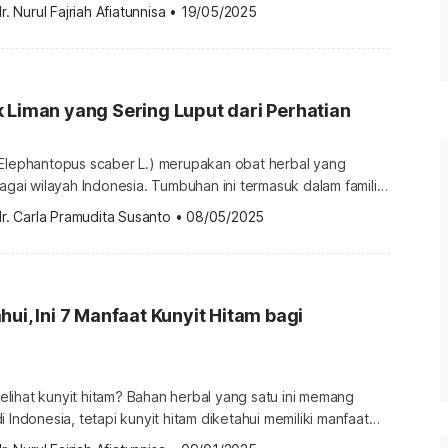
h lanjut seputar manfaat teh herbal ini dan cara
r. Nurul Fajriah Afiatunnisa
•
19/05/2025
rikut ini. Apa itu yerba mate? Teh yerba mate adalah
ng diseduh dari dedaunan pohon mate (Ilex Paraguariensis)
yang dikeringkan. Kata “Yerba Mate” sendiri berasal […]
 Liman yang Sering Luput dari Perhatian
(Elephantopus scaber L.) merupakan obat herbal yang
bagai wilayah Indonesia. Tumbuhan ini termasuk dalam famili
kenal dengan berbagai nama lokal seperti tapak liman
r. Carla Pramudita Susanto
•
08/05/2025
 (Melayu), dan ki batarah (Sunda). Berikut penjelasan
anfaat daun tapak liman untuk kesehatan. Apa itu daun
"tapak liman" […]
hui, Ini 7 Manfaat Kunyit Hitam bagi
lihat kunyit hitam? Bahan herbal yang satu ini memang
 Indonesia, tetapi kunyit hitam diketahui memiliki manfaat
ak kalah dengan kunyit biasa. Simak apa saja manfaat