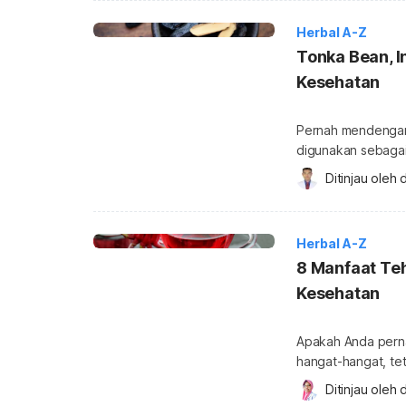
Herbal A-Z
Tonka Bean, I
Kesehatan
Pernah mendengar 
digunakan sebaga
Anda perlu berhat
Ditinjau oleh 
d
dikonsumsi. Di sa
berpotensi bagi ke
Kandungan tonka b
Herbal A-Z
8 Manfaat Teh
Kesehatan
Apakah Anda perna
hangat-hangat, tet
manfaat teh rosel
Ditinjau oleh 
d
pengobatan alami. 