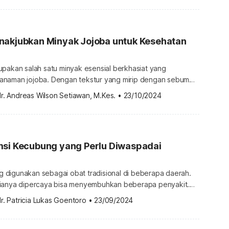
kelopak bunga rosella (Hibiscus sabdariffa), yaitu tanaman
ng berasal dari […]
nakjubkan Minyak Jojoba untuk Kesehatan
upakan salah satu minyak esensial berkhasiat yang
i tanaman jojoba. Dengan tekstur yang mirip dengan sebum
k ini memberikan banyak manfaat untuk tubuh, terutama
r. Andreas Wilson Setiawan, M.Kes.
•
23/10/2024
n rambut. Kandungan minyak jojoba Secara tradisional,
oba oil) telah digunakan sejak lama oleh masyarakat Amerika
eksiko. Minyak esensial ini digunakan sebagai obat untuk […]
msi Kecubung yang Perlu Diwaspadai
digunakan sebagai obat tradisional di beberapa daerah.
mianya dipercaya bisa menyembuhkan beberapa penyakit.
 kecubung sebagai obat alami ternyata memiliki risiko dari
r. Patricia Lukas Goentoro
•
23/09/2024
a. Berikut penjelasan efek konsumsi kecubung yang perlu
fek konsumsi kecubung Kecubung (Datura stramonium)