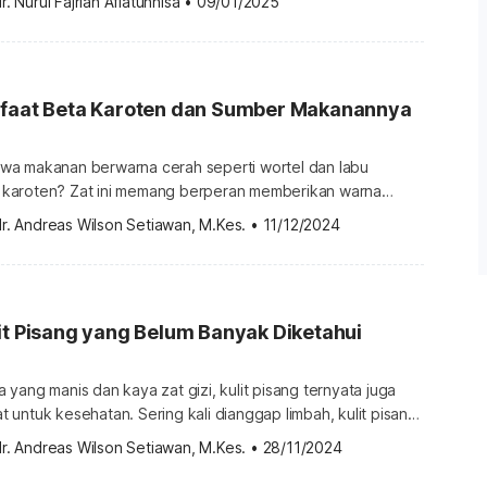
r. Nurul Fajriah Afiatunnisa
•
09/01/2025
kesehatan berikut ini. Kandungan kunyit hitam Kunyit hitam
an nama ilmiah Curcuma caesia adalah tanaman herbal yang
di […]
nfaat Beta Karoten dan Sumber Makanannya
a makanan berwarna cerah seperti wortel dan labu
karoten? Zat ini memang berperan memberikan warna
n sayuran-sayuran. Tak hanya itu, salah satu jenis
r. Andreas Wilson Setiawan, M.Kes.
•
11/12/2024
a memiliki banyak manfaat untuk kesehatan. Ketahui lebih
hasan berikut. Apa itu beta karoten? Beta karoten adalah
yakni pigmen alami yang memberikan […]
it Pisang yang Belum Banyak Diketahui
yang manis dan kaya zat gizi, kulit pisang ternyata juga
untuk kesehatan. Sering kali dianggap limbah, kulit pisang
imanfaatkan untuk pengobatan alami untuk masalah gigi,
r. Andreas Wilson Setiawan, M.Kes.
•
28/11/2024
Bagaimana cara memanfaatkannya? Simak penjelasan berikut.
isang Manfaat buah pisang sudah dikenal karena kandungan