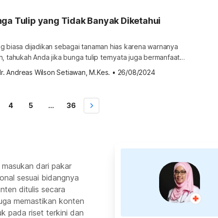
ebagai obat herbal untuk mengurangi peradangan dan
engatasi asma. Namun, bagian daun, buah, […]
ga Tulip yang Tidak Banyak Diketahui
g biasa dijadikan sebagai tanaman hias karena warnanya
, tahukah Anda jika bunga tulip ternyata juga bermanfaat
imak lebih lanjut manfaat sehat bunga tulip dalam ulasan
r. Andreas Wilson Setiawan, M.Kes.
•
26/08/2024
ungan bunga tulip Tidak hanya digunakan sebagai tanaman
ernyata juga bisa dikonsumsi. Bunga tulip biasanya
i tambahan untuk salad […]
4
5
...
36
 masukan dari pakar
ional sesuai bidangnya
ten ditulis secara
 juga memastikan konten
k pada riset terkini dan