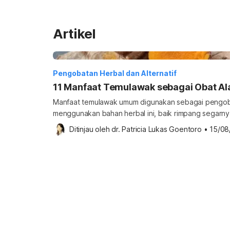
Artikel
Pengobatan Herbal dan Alternatif
11 Manfaat Temulawak sebagai Obat Al
Manfaat temulawak umum digunakan sebagai pengoba
menggunakan bahan herbal ini, baik rimpang segarn
obat antiradang serta penyembuh luka. Lantas, apa 
Ditinjau oleh 
dr. Patricia Lukas Goentoro
•
15/08
riset ilmiah? Berikut ulasannya. Kandungan temulawa
Indonesia yang bentuknya mirip dengan kunyit. Sek
dibudiday