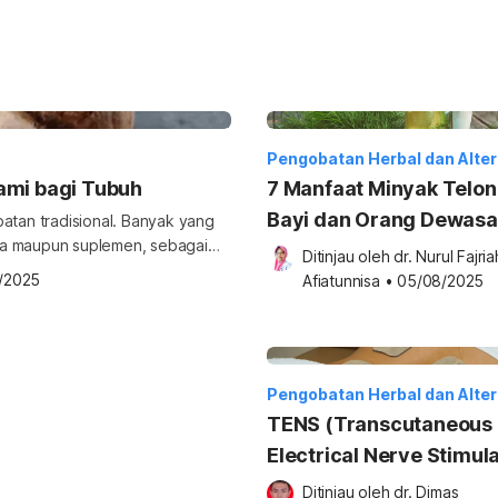
Pengobatan Herbal dan Alter
ami bagi Tubuh
7 Manfaat Minyak Telon
Bayi dan Orang Dewasa
tan tradisional. Banyak yang
ya maupun suplemen, sebagai
Ditinjau oleh 
dr. Nurul Fajriah
saja manfaat temulawak menurut
/2025
Afiatunnisa
•
05/08/2025
k Temulawak adalah tanaman asli
arang, temulawak banyak
akan sebagai tanaman herbal rumahan. Tanaman yang memiliki nama […]
Pengobatan Herbal dan Alter
TENS (Transcutaneous
Electrical Nerve Stimula
Ditinjau oleh 
dr. Dimas 