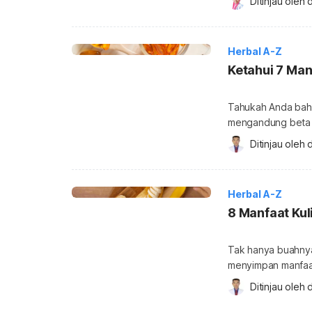
Ditinjau oleh 
d
kunyit hitam bagi 
atau dikenal deng
banyak ditemukan 
Herbal A-Z
Ketahui 7 Ma
Tahukah Anda bahw
mengandung beta 
merah pada buah da
Ditinjau oleh 
d
karotenoid ini jug
lanjut dalam pemba
jenis karotenoid, 
Herbal A-Z
8 Manfaat Kul
Tak hanya buahnya 
menyimpan manfaat 
sebenarnya bisa d
Ditinjau oleh 
d
mulut, dan kulit. 
Kandungan kulit p