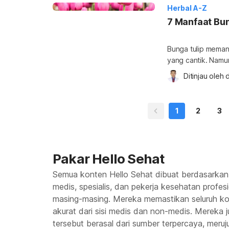
kerap digunakan s
Herbal A-Z
m
7 Manfaat Bun
Bunga tulip meman
yang cantik. Namun
untuk kesehatan? S
Ditinjau oleh 
d
berikut ini. Kand
hias, bunga tulip t
dikonsumsi sebaga
1
2
3
Pakar Hello Sehat
Semua konten Hello Sehat dibuat berdasarkan
medis, spesialis, dan pekerja kesehatan profes
masing-masing. Mereka memastikan seluruh kon
akurat dari sisi medis dan non-medis. Mereka
tersebut berasal dari sumber terpercaya, meruju