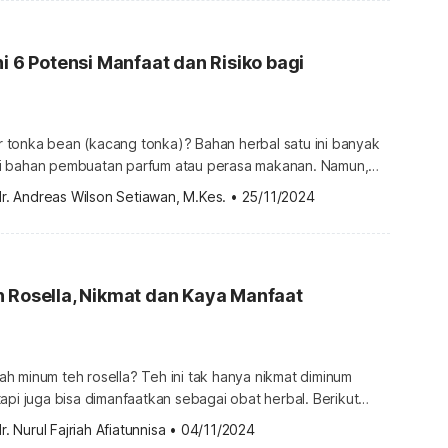
zat gizi di dalamnya, terutama kalium. Selain […]
ni 6 Potensi Manfaat dan Risiko bagi
tonka bean (kacang tonka)? Bahan herbal satu ini banyak
i bahan pembuatan parfum atau perasa makanan. Namun,
i-hati saat memanfaatkan tonka bean karena berbahaya bila
r. Andreas Wilson Setiawan, M.Kes.
•
25/11/2024
mping risikonya, kacang tonka mengandung kumarin yang
sehatan. Simak manfaat dan bahayanya berikut ini.
ean Tonka bean adalah biji berwarna hitam […]
 Rosella, Nikmat dan Kaya Manfaat
h minum teh rosella? Teh ini tak hanya nikmat diminum
api juga bisa dimanfaatkan sebagai obat herbal. Berikut
la yang sayang dilewatkan beserta cara membuatnya untuk
r. Nurul Fajriah Afiatunnisa
•
04/11/2024
Kandungan teh rosella Teh rosella adalah jenis teh herbal