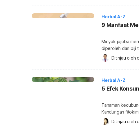
yang terbuat dari 
berbunga merah ya
Herbal A-Z
9 Manfaat Me
Minyak jojoba mer
diperoleh dari bij
alami kulit, minya
Ditinjau oleh 
d
kesehatan kulit da
minyak jojoba (joj
dan M
Herbal A-Z
5 Efek Konsu
Tanaman kecubung 
Kandungan fitoki
Namun, penggunaan
Ditinjau oleh 
d
kandungan racunny
Anda waspadai. E