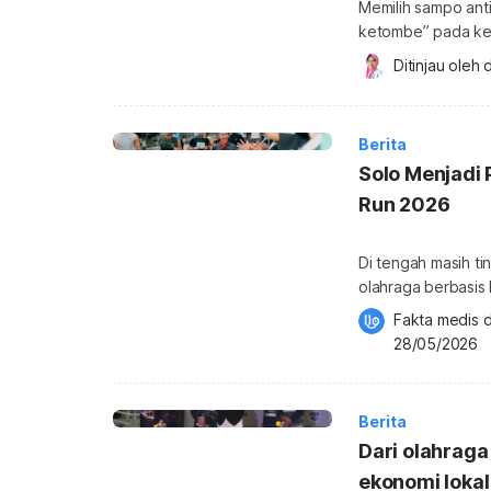
Memilih sampo anti
ketombe” pada ke
kulit kepala, seper
Ditinjau oleh 
d
atau disertai rambut mudah rontok. Jik
dan rambut cepat l
control. Jika […]
Berita
Solo Menjadi
Run 2026
Di tengah masih tin
olahraga berbasis
mudah bergerak d
Fakta medis d
dunia belum memenu
28/05/2026
terbukti bermanfaat
community sport d
Berita
Dari olahraga
ekonomi lokal