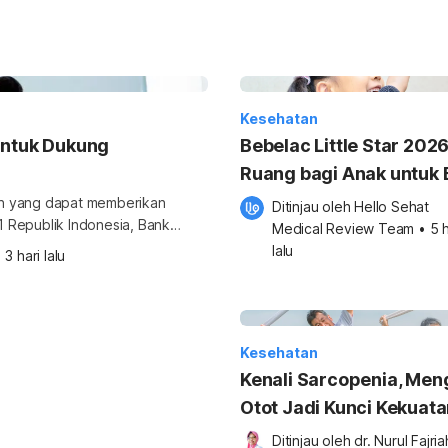
Kesehatan
untuk Dukung
Bebelac Little Star 2026
Ruang bagi Anak untuk 
Bersinar
an yang dapat memberikan
Ditinjau oleh 
Hello Sehat 
 Republik Indonesia, Bank
Medical Review Team
•
5 h
bagai upaya mendukung
lalu
•
3 hari lalu
n semangat gotong royong di
emaknai […]
Kesehatan
Kenali Sarcopenia, Me
Otot Jadi Kunci Kekuat
Metabolisme Lansia
Ditinjau oleh 
dr. Nurul Fajriah