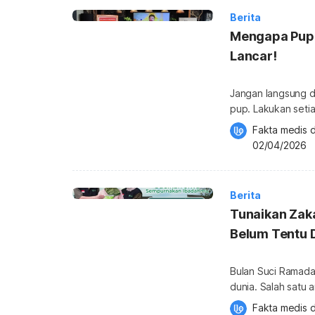
Berita
Mengapa Pup 
Lancar!
Jangan langsung d
pup. Lakukan setia
karakteristik pup 
Fakta medis d
berpengaruh pada tumbuh kem
02/04/2026
memengaruhi lebih 
sampai kenyamanan
Berita
Tunaikan Zak
Belum Tentu 
Bulan Suci Ramadan
dunia. Salah satu 
telah berkemampua
Fakta medis d