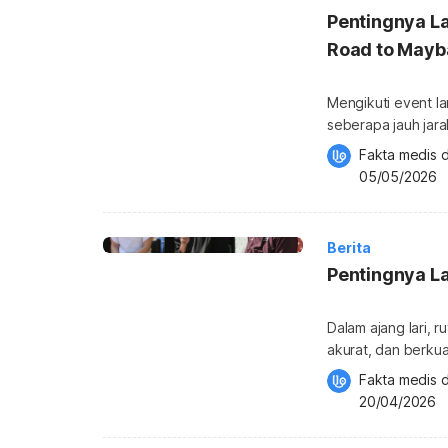
Pentingnya La
Road to Mayb
Mengikuti event la
seberapa jauh jara
baik saat race, ad
Fakta medis d
tubuh masing-masing pelari. Inilah pesan utama ya
05/05/2026
Road to Maybank 
Berita
Pentingnya La
Dalam ajang lari, r
akurat, dan berkua
nyaman, meminimal
Fakta medis d
standar. Karena itu
20/04/2026
event lari, sebab 
penilaian yang […]