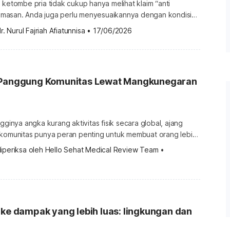
 ketombe pria tidak cukup hanya melihat klaim “anti
masan. Anda juga perlu menyesuaikannya dengan kondisi
ti mudah berminyak, sering berkeringat, aktif di luar ruangan,
r. Nurul Fajriah Afiatunnisa
•
17/06/2026
a kulit kepala Anda mudah berminyak
epek, pilih sampo anti ketombe pria dengan manfaat oil
 Panggung Komunitas Lewat Mangkunegaran
gginya angka kurang aktivitas fisik secara global, ajang
 komunitas punya peran penting untuk membuat orang lebih
an merasa terhubung. WHO mencatat 31% orang dewasa di
iperiksa oleh 
Hello Sehat Medical Review Team
 •
hi rekomendasi aktivitas fisik, sementara aktivitas fisik
 bagi kesehatan fisik dan mental. Kajian lain juga menilai
apat […]
 ke dampak yang lebih luas: lingkungan dan