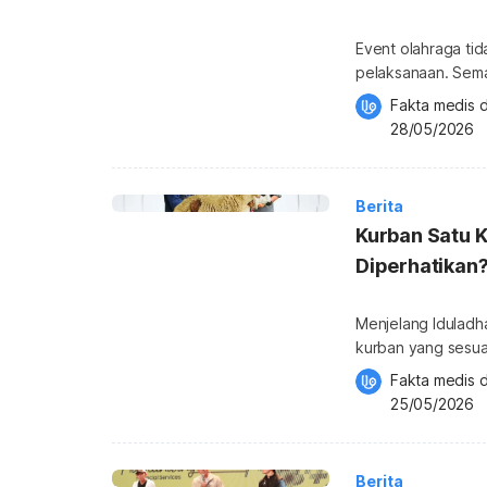
Event olahraga tid
pelaksanaan. Sema
bagian dari ekosis
Fakta medis d
keberlanjutan. Seb
28/05/2026
bahwa event olahr
menghasilkan penda
Berita
Kurban Satu K
Diperhatikan
Menjelang Iduladh
kurban yang sesu
pertanyaan yang s
Fakta medis d
diniatkan untuk satu keluarga? Selain itu, tent
25/05/2026
memastikan hewan 
dilakukan secara h
Berita