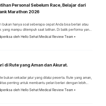
tihan Personal Sebelum Race, Belajar dari
ank Marathon 2026
ri bukan hanya soal seberapa cepat Anda bisa berlari atau
k yang mampu ditempuh saat latihan. Di balik performa yang
a proses persiapan yang perlu disesuaikan dengan kondisi
iperiksa oleh 
Hello Sehat Medical Review Team
 •
ng diangkat dalam kegiatan
Marathon 2026 atau RTMM 2026, dari PT Bank […]
ri di Rute yang Aman dan Akurat.
ute bukan sekadar jalur yang dilalui peserta. Rute yang aman,
litas penting untuk membantu pelari berlari dengan lebih
kan risiko cedera, serta memastikan jarak tempuh sesuai
iperiksa oleh 
Hello Sehat Medical Review Team
 •
, sertifikasi rute menjadi hal yang penting dalam sebuah
menunjukkan bahwa lintasan telah melalui pengukuran dan