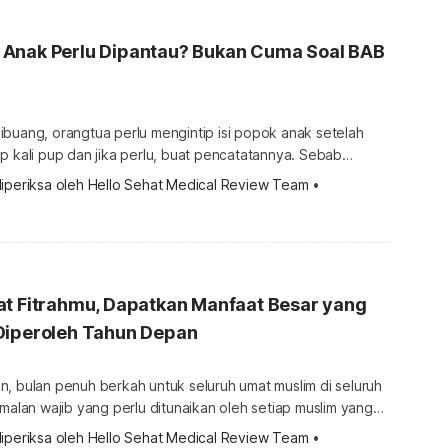
Anak Perlu Dipantau? Bukan Cuma Soal BAB
ibuang, orangtua perlu mengintip isi popok anak setelah
p kali pup dan jika perlu, buat pencatatannya. Sebab
bisa jadi indikator kesehatan pencernaannya, yang
iperiksa oleh 
Hello Sehat Medical Review Team
 •
bang anak. Kesehatan saluran cerna anak
dari sekadar buang air besar. Dari penyerapan nutrisi
 anak sehari-hari, semuanya ikut berkaitan. Karena […]
at Fitrahmu, Dapatkan Manfaat Besar yang
Diperoleh Tahun Depan
, bulan penuh berkah untuk seluruh umat muslim di seluruh
amalan wajib yang perlu ditunaikan oleh setiap muslim yang
n yaitu zakat fitrah. Zakat ini merupakan penyempurna
iperiksa oleh 
Hello Sehat Medical Review Team
 •