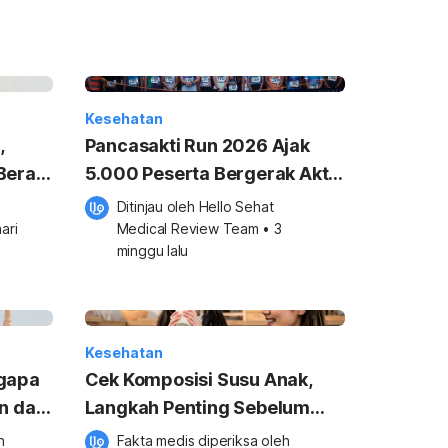
Kesehatan
,
Pancasakti Run 2026 Ajak
Berani
5.000 Peserta Bergerak Aktif
lewat Olahraga Lari
Ditinjau oleh 
Hello Sehat 
ari 
Medical Review Team
•
3 
minggu lalu
Kesehatan
ngapa
Cek Komposisi Susu Anak,
an dan
Langkah Penting Sebelum
Memilih Nutrisi untuk Si Kecil
 
Fakta medis diperiksa oleh 