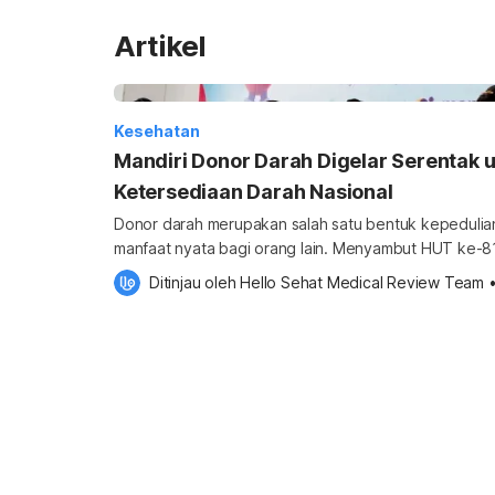
Artikel
Kesehatan
Mandiri Donor Darah Digelar Serentak 
Ketersediaan Darah Nasional
Donor darah merupakan salah satu bentuk kepeduli
manfaat nyata bagi orang lain. Menyambut HUT ke-81
Mandiri kembali menggelar Mandiri Donor Darah se
Ditinjau oleh 
Hello Sehat Medical Review Team
ketersediaan darah nasional sekaligus menumbuhka
tengah masyarakat. Melalui kegiatan ini, Bank Mandiri mengajak pegawai atau
Mandirian, nasabah, serta masyarakat umum untuk m