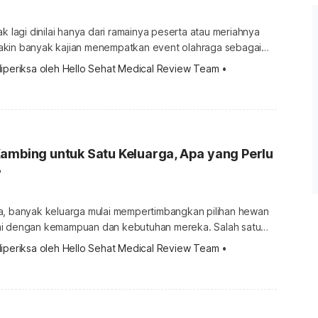
ak lagi dinilai hanya dari ramainya peserta atau meriahnya
kin banyak kajian menempatkan event olahraga sebagai
tem yang lebih luas, mulai dari ekonomi lokal hingga agenda
iperiksa oleh 
Hello Sehat Medical Review Team
 •
uah tinjauan sistematis tentang sport tourism menyebut
aga dapat menarik wisatawan, membuka peluang kerja, dan
patan bagi bisnis lokal. Di […]
ambing untuk Satu Keluarga, Apa yang Perlu
?
a, banyak keluarga mulai mempertimbangkan pilihan hewan
ai dengan kemampuan dan kebutuhan mereka. Salah satu
ering muncul adalah apakah satu ekor kambing dapat
iperiksa oleh 
Hello Sehat Medical Review Team
 •
u saja, tidak kalah penting untuk
kurban dalam kondisi sehat, proses penyembelihan
igienis, dan daging yang diterima keluarga […]