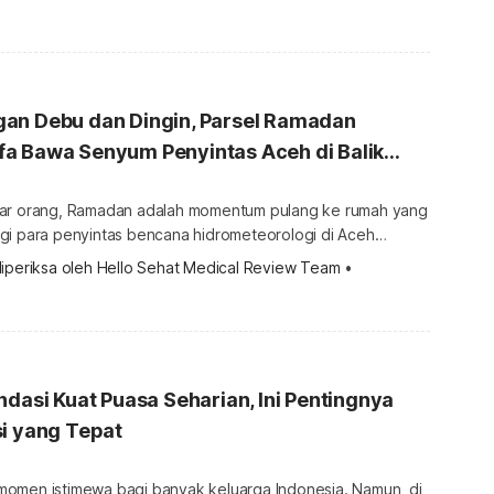
dan setiap tahunnya. Sayangnya kita tidak pernah tahu
an akan menemui Ramadan kembali dan dapat menunaikan
an Debu dan Dingin, Parsel Ramadan
a Bawa Senyum Penyintas Aceh di Balik
sar orang, Ramadan adalah momentum pulang ke rumah yang
gi para penyintas bencana hidrometeorologi di Aceh
ini hanyalah selembar terpal yang tak lagi mampu
iperiksa oleh 
Hello Sehat Medical Review Team
 •
ingin menusuk tulang,
gan sekitar kembali berlumpur becek dan lembab. Dan saat
ang mengering berubah menjadi debu […]
ndasi Kuat Puasa Seharian, Ini Pentingnya
i yang Tepat
omen istimewa bagi banyak keluarga Indonesia. Namun, di