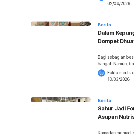
ibadah puasa Rama
02/04/2026
apakah tahun dep
zakat fitrah […]
Berita
Dalam Kepung
Dompet Dhuaf
Terpal
Bagi sebagian be
hangat. Namun, ba
Tamiang, “rumah” k
Fakta medis d
membendung amuk cuaca. Saat hujan, udara d
10/03/2026
sementara lingkun
kemarau, lumpur y
Berita
Sahur Jadi Fo
Asupan Nutris
Ramadan menjadi m