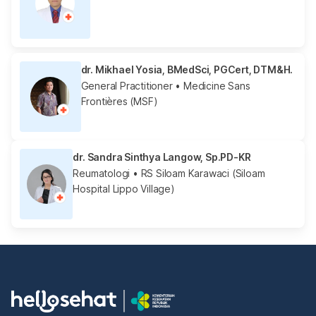
dr. Mikhael Yosia, BMedSci, PGCert, DTM&H.
General Practitioner
• Medicine Sans
Frontières (MSF)
dr. Sandra Sinthya Langow, Sp.PD-KR
Reumatologi
• RS Siloam Karawaci (Siloam
Hospital Lippo Village)