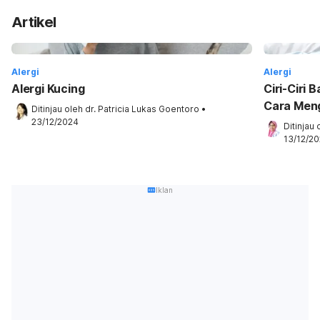
Artikel
Alergi
Alergi
Alergi Kucing
Ciri-Ciri 
Cara Men
Ditinjau oleh 
dr. Patricia Lukas Goentoro
•
23/12/2024
Ditinjau 
13/12/2
Iklan