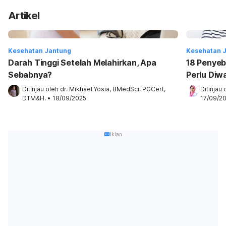
Artikel
Kesehatan Jantung
Kesehatan 
Darah Tinggi Setelah Melahirkan, Apa
18 Penyeb
Sebabnya?
Perlu Diw
Ditinjau oleh 
dr. Mikhael Yosia, BMedSci, PGCert, 
Ditinjau 
DTM&H.
•
18/09/2025
17/09/2
Iklan