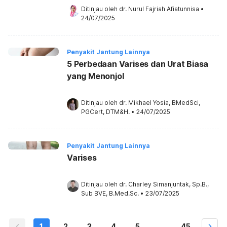
Ditinjau oleh 
dr. Nurul Fajriah Afiatunnisa
•
24/07/2025
Penyakit Jantung Lainnya
5 Perbedaan Varises dan Urat Biasa
yang Menonjol
Ditinjau oleh 
dr. Mikhael Yosia, BMedSci, 
PGCert, DTM&H.
•
24/07/2025
Penyakit Jantung Lainnya
Varises
Ditinjau oleh 
dr. Charley Simanjuntak, Sp.B., 
Sub BVE, B.Med.Sc.
•
23/07/2025
1
2
3
4
5
...
45