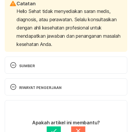
Catatan
Hello Sehat tidak menyediakan saran medis,
diagnosis, atau perawatan. Selalu konsultasikan
dengan ahli kesehatan profesional untuk
mendapatkan jawaban dan penanganan masalah
kesehatan Anda.
SUMBER
Kesehatan reproduksi dan keluarga berencana. 
(2022). Retrieved 14 October 2022, from 
RIWAYAT PENGERJAAN
http://bppsdmk.kemkes.go.id/pusdiksdmk/wp-
content/uploads/2017/08/Kespro-dan-KB-
Versi Terbaru
Komprehensif.pdf
07/09/2023
Reproductive health. (2022). Retrieved 14 October 
Ditulis oleh 
Bayu Galih Permana
Apakah artikel ini membantu?
2022, from 
Ditinjau secara medis oleh
dr. Nurul Fajriah 