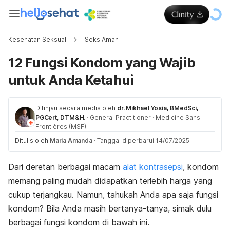
Kesehatan Seksual
Seks Aman
12 Fungsi Kondom yang Wajib
untuk Anda Ketahui
Ditinjau secara medis oleh
dr. Mikhael Yosia, BMedSci,
PGCert, DTM&H.
·
General Practitioner
·
Medicine Sans
Frontières (MSF)
Ditulis oleh
Maria Amanda
·
Tanggal diperbarui 14/07/2025
Dari deretan berbagai macam
alat kontrasepsi
, kondom
memang paling mudah didapatkan terlebih harga yang
cukup terjangkau. Namun, tahukah Anda apa saja fungsi
kondom? Bila Anda masih bertanya-tanya, simak dulu
berbagai fungsi kondom di bawah ini.