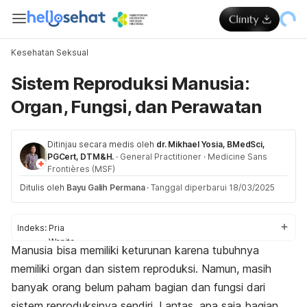
Kesehatan Seksual
Sistem Reproduksi Manusia:
Organ, Fungsi, dan Perawatan
Ditinjau secara medis oleh
dr. Mikhael Yosia, BMedSci,
PGCert, DTM&H.
·
General Practitioner
·
Medicine Sans
Frontières (MSF)
Ditulis oleh
Bayu Galih Permana
·
Tanggal diperbarui 18/03/2025
Indeks:
Pria
Wanita
Manusia bisa memiliki keturunan karena tubuhnya
Tips sehat
memiliki organ dan sistem reproduksi. Namun, masih
banyak orang belum paham bagian dan fungsi dari
sistem reproduksinya sendiri. Lantas, apa saja bagian