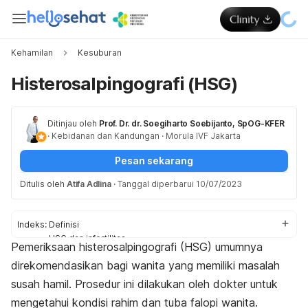
Kehamilan
Kesuburan
Histerosalpingografi (HSG)
Ditinjau oleh
Prof. Dr. dr. Soegiharto Soebijanto, SpOG-KFER
·
Kebidanan dan Kandungan
·
Morula IVF Jakarta
Pesan sekarang
Ditulis oleh
Atifa Adlina
·
Tanggal diperbarui 10/07/2023
Indeks:
Definisi
HSG dan infertilitas
Pemeriksaan histerosalpingografi (HSG) umumnya
Persiapan
direkomendasikan bagi wanita yang memiliki masalah
Prosedur
Efek samping
susah hamil. Prosedur ini dilakukan oleh dokter untuk
Komplikasi
mengetahui kondisi rahim dan tuba falopi wanita.
Arti hasil tes