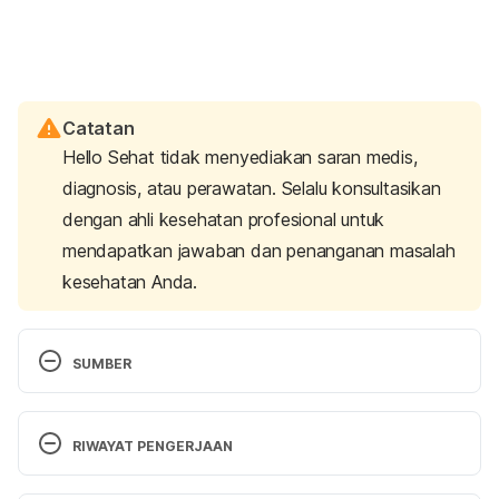
Catatan
Hello Sehat tidak menyediakan saran medis,
diagnosis, atau perawatan. Selalu konsultasikan
dengan ahli kesehatan profesional untuk
mendapatkan jawaban dan penanganan masalah
kesehatan Anda.
SUMBER
9 types of contraception you can use to prevent 
pregnancy (with pictures!). (2024). Retrieved 10 
RIWAYAT PENGERJAAN
January 2025, from 
https://www.health.qld.gov.au/news-
Versi Terbaru