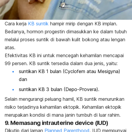
Cara kerja
KB suntik
hampir mirip dengan KB implan.
Bedanya, hormon progestin dimasukkan ke dalam tubuh
melalui proses suntik di bawah kulit bokong atau lengan
atas.
Efektivitas KB ini untuk mencegah kehamilan mencapai
99 persen. KB suntik tersedia dalam dua jenis, yaitu:
suntikan KB 1 bulan (Cyclofem atau Mesigyna)
dan
suntikan KB 3 bulan (Depo-Provera).
Selain mengurangi peluang hamil, KB suntik menurunkan
risiko terjadinya kehamilan ektopik. Kehamilan ektopik
merupakan kondisi di mana janin tumbuh di luar rahim.
9. Memasang
i
ntrauterine device
(IUD)
Dikutip dari laman
Planned Parenthood
, IUD mempunyai