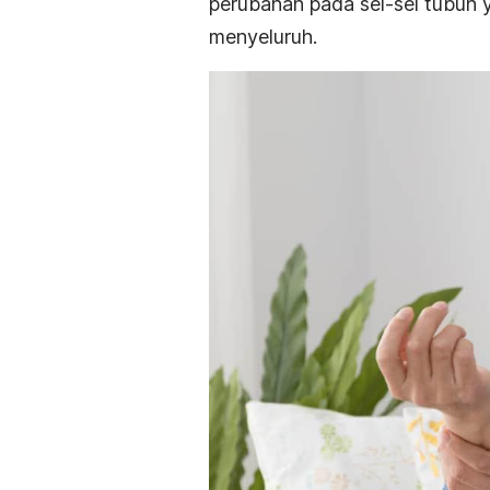
perubahan pada sel-sel tubuh 
menyeluruh.