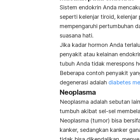
Sistem endokrin Anda mencakup
seperti kelenjar tiroid, kelenjar
mempengaruhi pertumbuhan dan
suasana hati.
Jika kadar hormon Anda terlalu
penyakit atau kelainan endokrin
tubuh Anda tidak merespons 
Beberapa contoh penyakit yan
degenerasi adalah
diabetes me
Neoplasma
Neoplasma adalah sebutan lai
tumbuh akibat sel-sel membela
Neoplasma (tumor) bisa bersifa
kanker, sedangkan kanker gan
tidak bisa dikendalikan, menye