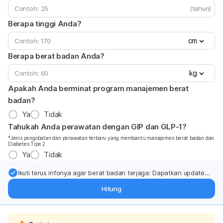
(tahun)
Berapa tinggi Anda?
cm
Berapa berat badan Anda?
kg
Apakah Anda berminat program manajemen berat
badan?
Ya
Tidak
Tahukah Anda perawatan dengan GIP dan GLP-1?
*Jenis pengobatan dan perawatan terbaru yang membantu manajemen berat badan dan
Diabetes Tipe 2
Ya
Tidak
Ikuti terus infonya agar berat badan terjaga: Dapatkan update
dari pakar mengenai dukungan dan perawatan berat badan
Hitung
langsung ke inbox Anda.