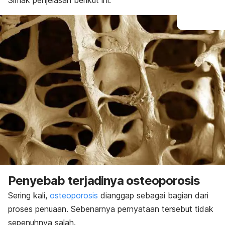
Simak penjelasan berikut ini.
Penyebab terjadinya osteoporosis
Sering kali,
osteoporosis
dianggap sebagai bagian dari
proses penuaan. Sebenarnya pernyataan tersebut tidak
sepenuhnya salah.