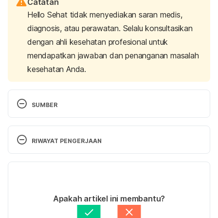
Catatan
Hello Sehat tidak menyediakan saran medis,
diagnosis, atau perawatan. Selalu konsultasikan
dengan ahli kesehatan profesional untuk
mendapatkan jawaban dan penanganan masalah
kesehatan Anda.
SUMBER
Osteoporosis. (2019). Retrieved 
July 21, 2025,
 from 
https://www.mayoclinic.org/diseases-
RIWAYAT PENGERJAAN
conditions/osteoporosis/symptoms-causes/syc-
20351968
Versi Terbaru
Osteoporosis – Causes. Retrieved
 July 21, 
31/07/2025
2025,
from 
Ditulis oleh 
Annisa Hapsari
Apakah artikel ini membantu?
https://www.nhs.uk/conditions/osteoporosis/cause
Ditinjau secara medis oleh
dr. Carla Pramudita 
s/
Susanto