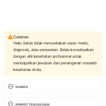
Catatan
Hello Sehat tidak menyediakan saran medis,
diagnosis, atau perawatan. Selalu konsultasikan
dengan ahli kesehatan profesional untuk
mendapatkan jawaban dan penanganan masalah
kesehatan Anda.
SUMBER
Coronary artery bypass grafting
. NHLBI, NIH. 
https://www.nhlbi.nih.gov/health-topics/coronary-
RIWAYAT PENGERJAAN