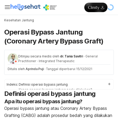
Kesehatan Jantung
Operasi Bypass Jantung
(Coronary Artery Bypass Graft)
Ditinjau secara medis oleh
dr. Tania Savitri
·
General
Practitioner
·
Integrated Therapeutic
Ditulis oleh
Aprinda Puji
·
Tanggal diperbarui 15/12/2021
Indeks:
Definisi operasi bypass jantung
Kapan operasi bypass jantung perlu dilakukan?
Definisi operasi bypass jantung
Jenis-jenis operasi bypass jantung
Apa itu operasi bypass jantung?
Risiko dan efek samping operasi bypass jantung
Persiapan sebelum menjalani operasi bypass jantung
Operasi bypass jantung atau
Coronary Artery Bypass
Prosedur operasi bypass jantung
Grafting (CABG)
adalah prosedur bedah yang dilakukan
Perawatan pascaoperasi bypass jantung