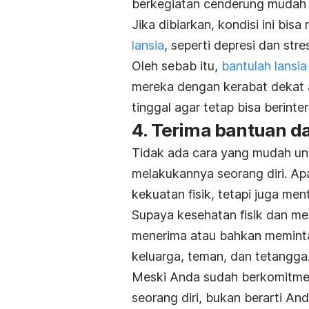
berkegiatan cenderung mudah m
Jika dibiarkan, kondisi ini bi
lansia
, seperti depresi dan stre
Oleh sebab itu,
bantulah lansia
mereka dengan kerabat dekat at
tinggal agar tetap bisa berinte
4. Terima bantuan da
Tidak ada cara yang mudah unt
melakukannya seorang diri. Ap
kekuatan fisik, tetapi juga ment
Supaya kesehatan fisik dan men
menerima atau bahkan meminta
keluarga, teman, dan tetangga
Meski Anda sudah berkomitmen
seorang diri, bukan berarti An