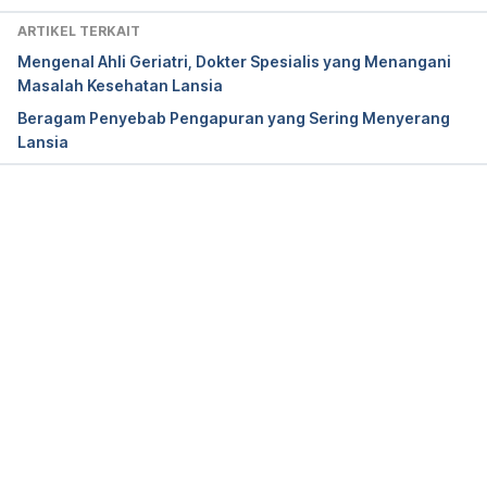
https://www.heart.org/en/health-topics/high-
ARTIKEL TERKAIT
blood-pressure/changes-you-can-make-to-
Mengenal Ahli Geriatri, Dokter Spesialis yang Menangani
manage-high-blood-pressure/how-potassium-can-
Masalah Kesehatan Lansia
help-control-high-blood-pressure
Beragam Penyebab Pengapuran yang Sering Menyerang
Lansia
Vitamin D and the Heart. Retrieved 29 March 2021, 
from 
https://www.hopkinsmedicine.org/health/wellness-
and-prevention/vitamin-d-and-the-heart
Memuat...
Do I need to take vitamin D? Retrieved 29 March 
2021, from 
https://www.bhf.org.uk/informationsupport/heart-
matters-magazine/nutrition/ask-the-expert/vitamin-
d
Osteoporosis Care: What Causes Osteoporosis in 
Older Adults? Retrieved 29 March 2021, from 