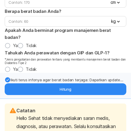
cm
Berapa berat badan Anda?
kg
Apakah Anda berminat program manajemen berat
badan?
Ya
Tidak
Tahukah Anda perawatan dengan GIP dan GLP-1?
*Jenis pengobatan dan perawatan terbaru yang membantu manajemen berat badan dan
Diabetes Tipe 2
Ya
Tidak
Ikuti terus infonya agar berat badan terjaga: Dapatkan update
dari pakar mengenai dukungan dan perawatan berat badan
Hitung
langsung ke inbox Anda.
Catatan
Hello Sehat tidak menyediakan saran medis,
diagnosis, atau perawatan. Selalu konsultasikan