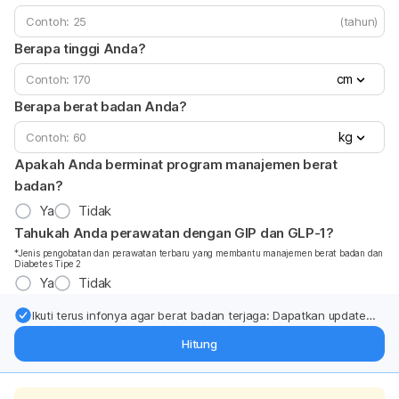
(tahun)
Berapa tinggi Anda?
cm
Berapa berat badan Anda?
kg
Apakah Anda berminat program manajemen berat
badan?
Ya
Tidak
Tahukah Anda perawatan dengan GIP dan GLP-1?
*Jenis pengobatan dan perawatan terbaru yang membantu manajemen berat badan dan
Diabetes Tipe 2
Ya
Tidak
Ikuti terus infonya agar berat badan terjaga: Dapatkan update
dari pakar mengenai dukungan dan perawatan berat badan
Hitung
langsung ke inbox Anda.