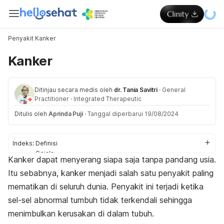
Penyakit Kanker
Kanker
Ditinjau secara medis oleh
dr. Tania Savitri
·
General
Practitioner
·
Integrated Therapeutic
Ditulis oleh
Aprinda Puji
·
Tanggal diperbarui 19/08/2024
Indeks:
Definisi
Gejala
Kanker dapat menyerang siapa saja tanpa pandang usia.
Penyebab
Itu sebabnya, kanker menjadi salah satu penyakit paling
Faktor risiko
Diagnosis
mematikan di seluruh dunia. Penyakit ini terjadi ketika
Pengobatan
sel-sel abnormal tumbuh tidak terkendali sehingga
menimbulkan kerusakan di dalam tubuh.