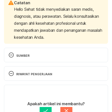
Catatan
Hello Sehat tidak menyediakan saran medis,
diagnosis, atau perawatan. Selalu konsultasikan
dengan ahli kesehatan profesional untuk
mendapatkan jawaban dan penanganan masalah
kesehatan Anda.
SUMBER
Cancer. 
(2022). World Health Organization. 
Retrieved August 9, 2024, from 
RIWAYAT PENGERJAAN
https://www.who.int/news-room/fact-
sheets/detail/cancer
Versi Terbaru
What is cancer?
 (2021). National Cancer Institute. 
19/08/2024
Retrieved August 9, 2024, from 
Ditulis oleh 
Aprinda Puji
Apakah artikel ini membantu?
https://www.cancer.gov/about-
Ditinjau secara medis oleh
dr. Tania Savitri