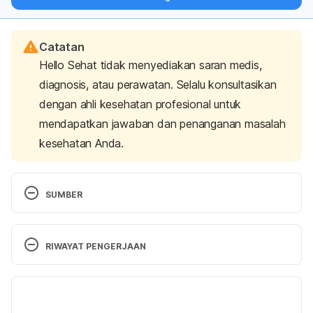
langsung ke inbox Anda.
Catatan
Hello Sehat tidak menyediakan saran medis,
diagnosis, atau perawatan. Selalu konsultasikan
dengan ahli kesehatan profesional untuk
mendapatkan jawaban dan penanganan masalah
kesehatan Anda.
SUMBER
Osteoporosis Treatment 
https://www.mayoclinic.org/diseases-
RIWAYAT PENGERJAAN
conditions/osteoporosis/in-depth/osteoporosis-
treatment/art-20046869
 accessed on August 15th 
Versi Terbaru
2019
02/07/2025