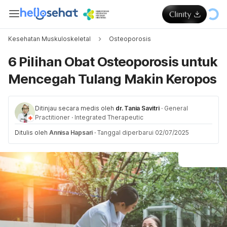
Kesehatan Muskuloskeletal
Osteoporosis
6 Pilihan Obat Osteoporosis untuk
Mencegah Tulang Makin Keropos
Ditinjau secara medis oleh
dr. Tania Savitri
·
General
Practitioner
·
Integrated Therapeutic
Ditulis oleh
Annisa Hapsari
·
Tanggal diperbarui 02/07/2025