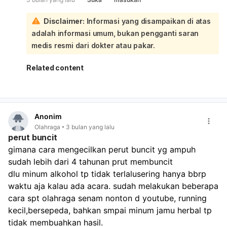
penumpukan lemak visceral yang membandel, yang tidak
hanya memengaruhi penampilan tetapi juga kesehatan:
Disclaimer:
Informasi yang disampaikan di atas
Meskipun Anda sudah mencoba olahraga seperti senam,
adalah informasi umum, bukan pengganti saran
lari, dan bersepeda, serta jamu herbal, kuncinya
seringkali terletak pada konsistensi, intensitas yang tepat,
medis resmi dari dokter atau pakar.
dan kombinasi dengan pola makan yang benar. Beberapa
langkah yang bisa Anda pertimbangkan:
Related content
Evaluasi Pola Makan Secara Menyeluruh
: Fokus pada
pengurangan karbohidrat olahan dan gula, serta batasi
konsumsi alkohol (meskipun tidak sering, tetap
berkontribusi pada kalori). Perbanyak asupan protein,
Anonim
serat (dari buah, sayur, biji-bijian utuh), dan lemak
Olahraga
3 bulan yang lalu
sehat (seperti alpukat, minyak zaitun). Mengunyah
perut buncit
makanan perlahan juga penting untuk pencernaan
gimana cara mengecilkan perut buncit yg ampuh 
yang lebih baik.
sudah lebih dari 4 tahunan prut membuncit
Variasi dan Intensitas Olahraga
: Selain olahraga yang
sudah Anda lakukan, coba masukkan jenis olahraga
dlu minum alkohol tp tidak terlalusering hanya bbrp 
yang lebih efektif membakar lemak dan
waktu aja kalau ada acara. sudah melakukan beberapa 
mengencangkan otot inti, seperti:
cara spt olahraga senam nonton d youtube, running 
HIIT (High Intensity Interval Training)
: Sangat efektif
kecil,bersepeda, bahkan smpai minum jamu herbal tp 
meningkatkan metabolisme dan membakar lemak.
tidak membuahkan hasil.
Latihan Kekuatan/Ketahanan
: Untuk membangun