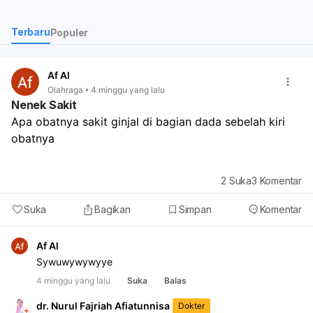
dok.?
Terbaru
Populer
Af Al
Olahraga
4 minggu yang lalu
Nenek Sakit
Apa obatnya sakit ginjal di bagian dada sebelah kiri 
obatnya
2
Suka
3
Komentar
Suka
Bagikan
Simpan
Komentar
Af Al
Sywuwywywyye
4 minggu yang lalu
Suka
Balas
dr. Nurul Fajriah Afiatunnisa
Dokter