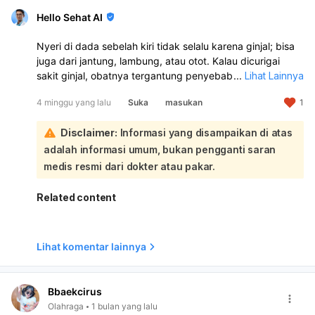
Hello Sehat AI
Nyeri di dada sebelah kiri tidak selalu karena ginjal; bisa
juga dari jantung, lambung, atau otot. Kalau dicurigai
sakit ginjal, obatnya tergantung penyebabnya: bila infeksi
...
Lihat Lainnya
biasanya perlu antibiotik, bila batu ginjal atau kista/tumor
4 minggu yang lalu
Suka
masukan
1
penanganannya bisa berbeda dan kadang perlu tindakan
dokter. Untuk sementara, boleh istirahat, minum air
Disclaimer:
Informasi yang disampaikan di atas
cukup, dan minum obat pereda nyeri yang aman sesuai
anjuran. Karena nyeri dada kiri bisa berbahaya, sebaiknya
adalah informasi umum, bukan pengganti saran
nenek segera diperiksa ke dokter/IGD, apalagi bila ada
medis resmi dari dokter atau pakar.
sesak, mual, keringat dingin, nyeri menjalar ke
lengan/rahang, atau demam.
Related content
Lihat komentar lainnya
Bbaekcirus
Olahraga
1 bulan yang lalu