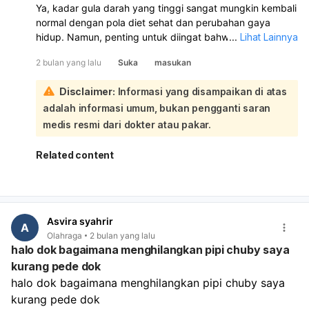
Ya, kadar gula darah yang tinggi sangat mungkin kembali
perlahan juga penting untuk pencernaan dan
normal dengan pola diet sehat dan perubahan gaya
mencegah makan berlebihan.
hidup. Namun, penting untuk diingat bahwa meskipun
...
Lihat Lainnya
Konsistensi:
Kunci keberhasilan adalah konsistensi
kadar gula darah sudah normal, kondisi ini perlu terus
dalam menerapkan gaya hidup sehat ini. Jika
2 bulan yang lalu
Suka
masukan
dijaga agar tidak kembali tinggi:
diperlukan, konsultasikan dengan ahli gizi untuk
Untuk pertanyaan apakah bisa makan manis lagi setelah
mendapatkan rencana yang lebih personal dan sesuai
Disclaimer:
Informasi yang disampaikan di atas
gula darah normal, disarankan untuk tetap membatasi
kondisi Anda.
adalah informasi umum, bukan pengganti saran
atau menghindari makanan manis. Konteks menyebutkan
bahwa makanan manis (seperti kue, permen, camilan
medis resmi dari dokter atau pakar.
tinggi karbohidrat) dan minuman kemasan yang tinggi
gula sebaiknya dihindari untuk mencegah lonjakan gula
Related content
darah dan menjaga kadar gula tetap stabil. Meskipun
kadar gula darah Anda sudah normal, tubuh Anda
mungkin masih memiliki kecenderungan untuk mengalami
peningkatan gula darah jika mengonsumsi makanan
Asvira syahrir
tinggi gula. Penting untuk terus menerapkan pola hidup
A
Olahraga
2 bulan yang lalu
sehat seperti:
halo dok bagaimana menghilangkan pipi chuby saya
Konsumsi makanan yang tepat:
Hindari makanan
kurang pede dok
dengan indeks glikemik tinggi dan makanan olahan.
halo dok bagaimana menghilangkan pipi chuby saya 
Pilih karbohidrat kompleks.
Mengontrol porsi makan:
Makan dalam porsi kecil
kurang pede dok