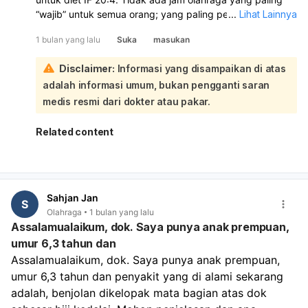
“wajib” untuk semua orang; yang paling penting adalah
...
Lihat Lainnya
konsisten, merasa fit, dan tetap bisa menjaga defisit
1 bulan yang lalu
Suka
masukan
kalori. Untuk IF, banyak orang cocok olahraga 1–2 jam
sebelum buka puasa karena setelahnya bisa langsung
Disclaimer:
Informasi yang disampaikan di atas
makan dan pemulihan lebih baik. Jika Anda merasa lemas
adalah informasi umum, bukan pengganti saran
saat latihan puasa, pindahkan ke sore menjelang jam
makan atau setelah buka puasa. Untuk angkat beban
medis resmi dari dokter atau pakar.
dan HIIT, pastikan durasinya tidak terlalu panjang saat
perut kosong, cukup hidrasi, dan utamakan latihan yang
Related content
aman. Kalau tujuan utama menurunkan lemak, latihan
pagi atau sebelum makan bisa membantu, tetapi hasil
tetap ditentukan oleh total kalori harian dan konsistensi
latihan. Jika ada pusing, gemetar, atau lemas berlebihan,
Sahjan Jan
sebaiknya ubah jadwal latihan dan pertimbangkan
S
Olahraga
1 bulan yang lalu
konsultasi.
Assalamualaikum, dok. Saya punya anak prempuan,
umur 6,3 tahun dan
Assalamualaikum, dok. Saya punya anak prempuan, 
umur 6,3 tahun dan penyakit yang di alami sekarang 
adalah, benjolan dikelopak mata bagian atas dok 