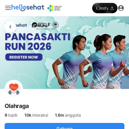
Olahraga
9
topik
10k
interaksi
1.6m
anggota
Gabung