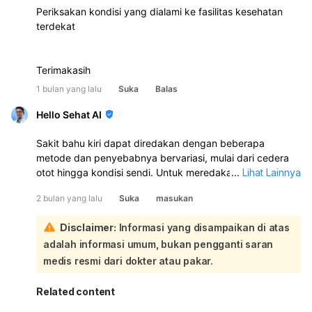
Periksakan kondisi yang dialami ke fasilitas kesehatan
terdekat
Terimakasih
1 bulan yang lalu
Suka
Balas
Hello Sehat AI
Sakit bahu kiri dapat diredakan dengan beberapa
metode dan penyebabnya bervariasi, mulai dari cedera
otot hingga kondisi sendi. Untuk meredakan sakit bahu,
...
Lihat Lainnya
Anda bisa mencoba metode RICE (istirahat, kompres es,
2 bulan yang lalu
Suka
masukan
tekanan, dan mengangkat area yang cedera), melakukan
fisioterapi, mengonsumsi obat pereda nyeri seperti aspirin
Disclaimer:
Informasi yang disampaikan di atas
atau ibuprofen, serta melakukan peregangan sederhana:
adalah informasi umum, bukan pengganti saran
Penyebab sakit bahu kiri bisa sangat beragam, dan ada
beberapa masalah khusus pada bahu yang mungkin
medis resmi dari dokter atau pakar.
menjadi pemicunya:
Robekan rotator cuff
: Jaringan yang membungkus
Related content
lengan atas bisa robek, menyebabkan nyeri dan