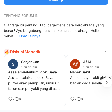
TENTANG FORUM INI
Olahraga itu penting. Tapi bagaimana cara berolahraga yang
benar? Ayo bergabung bersama komunitas olahraga Hello
Sehat.
...
Lihat Lainnya
Diskusi Menarik
Sahjan Jan
Af Al
S
1 bulan lalu
1 bulan lalu
Assalamualaikum, dok. Saya punya anak prempuan, umur 6,3 tahun dan
Nenek Sakit
Assalamualaikum, dok. Saya
Apa obatnya sakit ginjal d
punya anak prempuan, umur 6,3
bagian dada sebelah kiri 
tahun dan penyakit yang di alami
sekarang adalah, benjolan
2
6
2
3
dikelopak mata bagian atas dok
sebesar biji kedelai. Mohon
penjelasan dan apa solusinya