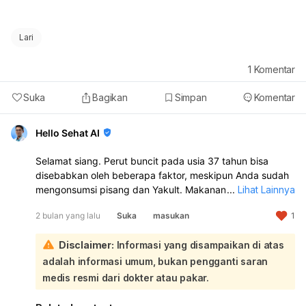
Lari
1
Komentar
Suka
Bagikan
Simpan
Komentar
Hello Sehat AI
Selamat siang. Perut buncit pada usia 37 tahun bisa
disebabkan oleh beberapa faktor, meskipun Anda sudah
mengonsumsi pisang dan Yakult. Makanan tersebut
...
Lihat Lainnya
memang baik, namun kunci utamanya adalah konsistensi
2 bulan yang lalu
Suka
masukan
1
gaya hidup sehat secara menyeluruh:
Pada usia 37 tahun, perubahan hormon, penumpukan
Disclaimer:
Informasi yang disampaikan di atas
lemak viseral di sekitar organ dalam, faktor genetik, gaya
hidup, konsumsi makanan manis berlebihan, stres, kurang
adalah informasi umum, bukan pengganti saran
tidur, dan kurangnya aktivitas fisik dapat menjadi
medis resmi dari dokter atau pakar.
penyebab perut buncit. Pisang dan Yakult (yang
mengandung probiotik seperti yoghurt) memang dapat