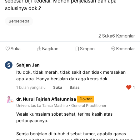
sebesar biji kedelai. Mohon penjelasan dan apa 
solusinya dok.?
Bersepeda
2
Suka
6
Komentar
Suka
Bagikan
Simpan
Komentar
S
Sahjan Jan
Itu dok, tidak merah, tidak sakit dan tidak merasakan
apa-apa. Hanya benjolan dan aga keras dok.
1 bulan yang lalu
Suka
Balas
1
dr. Nurul Fajriah Afiatunnisa
Dokter
Universitas La Tansa Mashiro
General Practitioner
Waalaikumsalam sobat sehat, terima kasih atas
pertanyaannya.
Semja benjolan di tubuh disebut tumor, apabila ganas