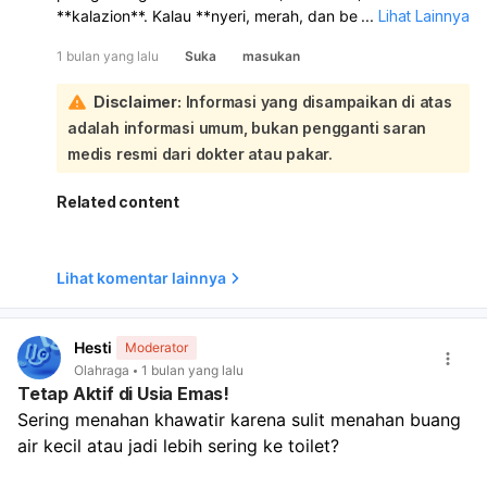
**kalazion**. Kalau **nyeri, merah, dan bengkak**, lebih
...
Lihat Lainnya
mengarah ke **bintitan**; kalau **benjolannya keras,
1 bulan yang lalu
Suka
masukan
tidak nyeri**, lebih mungkin **kalazion**:
Solusinya:
Disclaimer:
Informasi yang disampaikan di atas
Kompres hangat
10–15 menit, 3–4 kali sehari.
adalah informasi umum, bukan pengganti saran
Jangan dipencet atau dipecahkan.
Jaga kebersihan mata dan hindari anak mengucek
medis resmi dari dokter atau pakar.
mata.
Bila ada tanda infeksi, dokter bisa memberi
tetes/obat
Related content
antibiotik
. Sebaiknya anak
diperiksa ke dokter mata
supaya dipastikan jenis benjolannya dan mendapat
obat yang tepat. Segera periksa lebih cepat kalau
Lihat komentar lainnya
benjolan makin besar, sangat merah, bernanah, disertai
demam, atau penglihatan terganggu.
Hesti
Moderator
Olahraga
1 bulan yang lalu
Tetap Aktif di Usia Emas!
Sering menahan khawatir karena sulit menahan buang 
air kecil atau jadi lebih sering ke toilet?