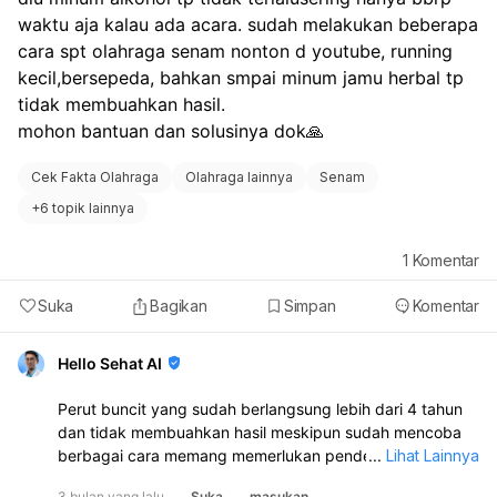
Anda merasa sangat terganggu, disarankan untuk
waktu aja kalau ada acara. sudah melakukan beberapa 
berkonsultasi dengan dokter atau ahli gizi untuk
cara spt olahraga senam nonton d youtube, running 
mendapatkan saran yang lebih personal dan sesuai
kecil,bersepeda, bahkan smpai minum jamu herbal tp 
dengan kondisi Anda.
tidak membuahkan hasil.
mohon bantuan dan solusinya dok🙏
Cek Fakta Olahraga
Olahraga lainnya
Senam
+
6 topik lainnya
1
Komentar
Suka
Bagikan
Simpan
Komentar
Hello Sehat AI
Perut buncit yang sudah berlangsung lebih dari 4 tahun
dan tidak membuahkan hasil meskipun sudah mencoba
berbagai cara memang memerlukan pendekatan yang
...
Lihat Lainnya
lebih komprehensif. Kondisi ini seringkali disebabkan oleh
3 bulan yang lalu
Suka
masukan