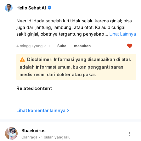
Hello Sehat AI
Nyeri di dada sebelah kiri tidak selalu karena ginjal; bisa
juga dari jantung, lambung, atau otot. Kalau dicurigai
sakit ginjal, obatnya tergantung penyebabnya: bila infeksi
...
Lihat Lainnya
biasanya perlu antibiotik, bila batu ginjal atau kista/tumor
4 minggu yang lalu
Suka
masukan
1
penanganannya bisa berbeda dan kadang perlu tindakan
dokter. Untuk sementara, boleh istirahat, minum air
Disclaimer:
Informasi yang disampaikan di atas
cukup, dan minum obat pereda nyeri yang aman sesuai
anjuran. Karena nyeri dada kiri bisa berbahaya, sebaiknya
adalah informasi umum, bukan pengganti saran
nenek segera diperiksa ke dokter/IGD, apalagi bila ada
medis resmi dari dokter atau pakar.
sesak, mual, keringat dingin, nyeri menjalar ke
lengan/rahang, atau demam.
Related content
Lihat komentar lainnya
Bbaekcirus
Olahraga
1 bulan yang lalu