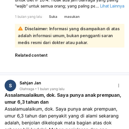
“wajib” untuk semua orang; yang paling penting adalah
...
Lihat Lainnya
konsisten, merasa fit, dan tetap bisa menjaga defisit
1 bulan yang lalu
Suka
masukan
kalori. Untuk IF, banyak orang cocok olahraga 1–2 jam
sebelum buka puasa karena setelahnya bisa langsung
Disclaimer:
Informasi yang disampaikan di atas
makan dan pemulihan lebih baik. Jika Anda merasa lemas
adalah informasi umum, bukan pengganti saran
saat latihan puasa, pindahkan ke sore menjelang jam
makan atau setelah buka puasa. Untuk angkat beban
medis resmi dari dokter atau pakar.
dan HIIT, pastikan durasinya tidak terlalu panjang saat
perut kosong, cukup hidrasi, dan utamakan latihan yang
Related content
aman. Kalau tujuan utama menurunkan lemak, latihan
pagi atau sebelum makan bisa membantu, tetapi hasil
tetap ditentukan oleh total kalori harian dan konsistensi
latihan. Jika ada pusing, gemetar, atau lemas berlebihan,
Sahjan Jan
sebaiknya ubah jadwal latihan dan pertimbangkan
S
Olahraga
1 bulan yang lalu
konsultasi.
Assalamualaikum, dok. Saya punya anak prempuan,
umur 6,3 tahun dan
Assalamualaikum, dok. Saya punya anak prempuan, 
umur 6,3 tahun dan penyakit yang di alami sekarang 
adalah, benjolan dikelopak mata bagian atas dok 