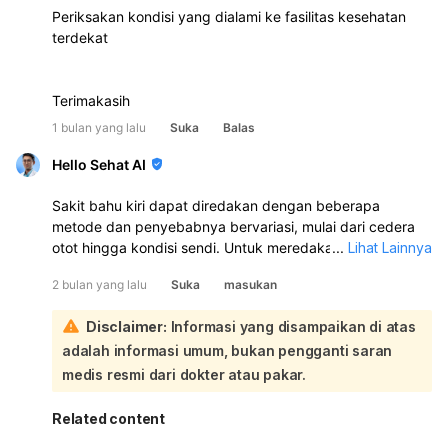
Periksakan kondisi yang dialami ke fasilitas kesehatan
terdekat
Terimakasih
1 bulan yang lalu
Suka
Balas
Hello Sehat AI
Sakit bahu kiri dapat diredakan dengan beberapa
metode dan penyebabnya bervariasi, mulai dari cedera
otot hingga kondisi sendi. Untuk meredakan sakit bahu,
...
Lihat Lainnya
Anda bisa mencoba metode RICE (istirahat, kompres es,
2 bulan yang lalu
Suka
masukan
tekanan, dan mengangkat area yang cedera), melakukan
fisioterapi, mengonsumsi obat pereda nyeri seperti aspirin
Disclaimer:
Informasi yang disampaikan di atas
atau ibuprofen, serta melakukan peregangan sederhana:
adalah informasi umum, bukan pengganti saran
Penyebab sakit bahu kiri bisa sangat beragam, dan ada
beberapa masalah khusus pada bahu yang mungkin
medis resmi dari dokter atau pakar.
menjadi pemicunya:
Robekan rotator cuff
: Jaringan yang membungkus
Related content
lengan atas bisa robek, menyebabkan nyeri dan