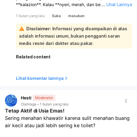
**kalazion**. Kalau **nyeri, merah, dan bengkak**, lebih
...
Lihat Lainnya
mengarah ke **bintitan**; kalau **benjolannya keras,
1 bulan yang lalu
Suka
masukan
tidak nyeri**, lebih mungkin **kalazion**:
Solusinya:
Disclaimer:
Informasi yang disampaikan di atas
Kompres hangat
10–15 menit, 3–4 kali sehari.
adalah informasi umum, bukan pengganti saran
Jangan dipencet atau dipecahkan.
Jaga kebersihan mata dan hindari anak mengucek
medis resmi dari dokter atau pakar.
mata.
Bila ada tanda infeksi, dokter bisa memberi
tetes/obat
Related content
antibiotik
. Sebaiknya anak
diperiksa ke dokter mata
supaya dipastikan jenis benjolannya dan mendapat
obat yang tepat. Segera periksa lebih cepat kalau
Lihat komentar lainnya
benjolan makin besar, sangat merah, bernanah, disertai
demam, atau penglihatan terganggu.
Hesti
Moderator
Olahraga
1 bulan yang lalu
Tetap Aktif di Usia Emas!
Sering menahan khawatir karena sulit menahan buang 
air kecil atau jadi lebih sering ke toilet?