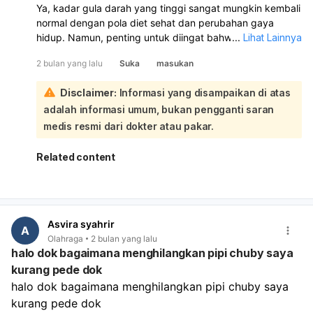
Ya, kadar gula darah yang tinggi sangat mungkin kembali
perlahan juga penting untuk pencernaan dan
normal dengan pola diet sehat dan perubahan gaya
mencegah makan berlebihan.
hidup. Namun, penting untuk diingat bahwa meskipun
...
Lihat Lainnya
Konsistensi:
Kunci keberhasilan adalah konsistensi
kadar gula darah sudah normal, kondisi ini perlu terus
dalam menerapkan gaya hidup sehat ini. Jika
2 bulan yang lalu
Suka
masukan
dijaga agar tidak kembali tinggi:
diperlukan, konsultasikan dengan ahli gizi untuk
Untuk pertanyaan apakah bisa makan manis lagi setelah
mendapatkan rencana yang lebih personal dan sesuai
Disclaimer:
Informasi yang disampaikan di atas
gula darah normal, disarankan untuk tetap membatasi
kondisi Anda.
adalah informasi umum, bukan pengganti saran
atau menghindari makanan manis. Konteks menyebutkan
bahwa makanan manis (seperti kue, permen, camilan
medis resmi dari dokter atau pakar.
tinggi karbohidrat) dan minuman kemasan yang tinggi
gula sebaiknya dihindari untuk mencegah lonjakan gula
Related content
darah dan menjaga kadar gula tetap stabil. Meskipun
kadar gula darah Anda sudah normal, tubuh Anda
mungkin masih memiliki kecenderungan untuk mengalami
peningkatan gula darah jika mengonsumsi makanan
Asvira syahrir
tinggi gula. Penting untuk terus menerapkan pola hidup
A
Olahraga
2 bulan yang lalu
sehat seperti:
halo dok bagaimana menghilangkan pipi chuby saya
Konsumsi makanan yang tepat:
Hindari makanan
kurang pede dok
dengan indeks glikemik tinggi dan makanan olahan.
halo dok bagaimana menghilangkan pipi chuby saya 
Pilih karbohidrat kompleks.
Mengontrol porsi makan:
Makan dalam porsi kecil
kurang pede dok