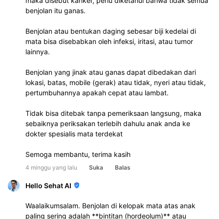
maka disebut kanker, perlu diketahui bahwa tidak semua
benjolan itu ganas.
Benjolan atau bentukan daging sebesar biji kedelai di
mata bisa disebabkan oleh infeksi, iritasi, atau tumor
lainnya.
Benjolan yang jinak atau ganas dapat dibedakan dari
lokasi, batas, mobile (gerak) atau tidak, nyeri atau tidak,
pertumbuhannya apakah cepat atau lambat.
Tidak bisa ditebak tanpa pemeriksaan langsung, maka
sebaiknya periksakan terlebih dahulu anak anda ke
dokter spesialis mata terdekat
Semoga membantu, terima kasih
4 minggu yang lalu
Suka
Balas
Hello Sehat AI
Waalaikumsalam. Benjolan di kelopak mata atas anak
paling sering adalah **bintitan (hordeolum)** atau