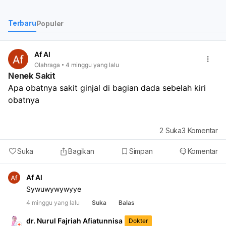
dok.?
Terbaru
Populer
Af Al
Olahraga
4 minggu yang lalu
Nenek Sakit
Apa obatnya sakit ginjal di bagian dada sebelah kiri 
obatnya
2
Suka
3
Komentar
Suka
Bagikan
Simpan
Komentar
Af Al
Sywuwywywyye
4 minggu yang lalu
Suka
Balas
dr. Nurul Fajriah Afiatunnisa
Dokter