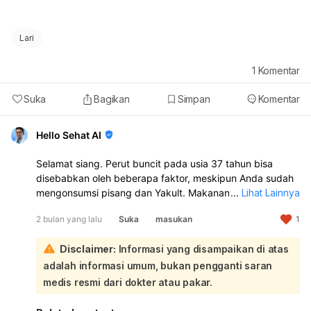
Lari
1
Komentar
Suka
Bagikan
Simpan
Komentar
Hello Sehat AI
Selamat siang. Perut buncit pada usia 37 tahun bisa
disebabkan oleh beberapa faktor, meskipun Anda sudah
mengonsumsi pisang dan Yakult. Makanan tersebut
...
Lihat Lainnya
memang baik, namun kunci utamanya adalah konsistensi
2 bulan yang lalu
Suka
masukan
1
gaya hidup sehat secara menyeluruh:
Pada usia 37 tahun, perubahan hormon, penumpukan
Disclaimer:
Informasi yang disampaikan di atas
lemak viseral di sekitar organ dalam, faktor genetik, gaya
hidup, konsumsi makanan manis berlebihan, stres, kurang
adalah informasi umum, bukan pengganti saran
tidur, dan kurangnya aktivitas fisik dapat menjadi
medis resmi dari dokter atau pakar.
penyebab perut buncit. Pisang dan Yakult (yang
mengandung probiotik seperti yoghurt) memang dapat