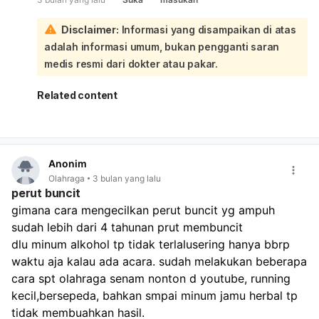
penumpukan lemak visceral yang membandel, yang tidak
hanya memengaruhi penampilan tetapi juga kesehatan:
Disclaimer:
Informasi yang disampaikan di atas
Meskipun Anda sudah mencoba olahraga seperti senam,
adalah informasi umum, bukan pengganti saran
lari, dan bersepeda, serta jamu herbal, kuncinya
seringkali terletak pada konsistensi, intensitas yang tepat,
medis resmi dari dokter atau pakar.
dan kombinasi dengan pola makan yang benar. Beberapa
langkah yang bisa Anda pertimbangkan:
Related content
Evaluasi Pola Makan Secara Menyeluruh
: Fokus pada
pengurangan karbohidrat olahan dan gula, serta batasi
konsumsi alkohol (meskipun tidak sering, tetap
berkontribusi pada kalori). Perbanyak asupan protein,
Anonim
serat (dari buah, sayur, biji-bijian utuh), dan lemak
Olahraga
3 bulan yang lalu
sehat (seperti alpukat, minyak zaitun). Mengunyah
perut buncit
makanan perlahan juga penting untuk pencernaan
gimana cara mengecilkan perut buncit yg ampuh 
yang lebih baik.
sudah lebih dari 4 tahunan prut membuncit
Variasi dan Intensitas Olahraga
: Selain olahraga yang
sudah Anda lakukan, coba masukkan jenis olahraga
dlu minum alkohol tp tidak terlalusering hanya bbrp 
yang lebih efektif membakar lemak dan
waktu aja kalau ada acara. sudah melakukan beberapa 
mengencangkan otot inti, seperti:
cara spt olahraga senam nonton d youtube, running 
HIIT (High Intensity Interval Training)
: Sangat efektif
kecil,bersepeda, bahkan smpai minum jamu herbal tp 
meningkatkan metabolisme dan membakar lemak.
tidak membuahkan hasil.
Latihan Kekuatan/Ketahanan
: Untuk membangun