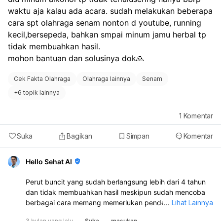
Anda merasa sangat terganggu, disarankan untuk
waktu aja kalau ada acara. sudah melakukan beberapa 
berkonsultasi dengan dokter atau ahli gizi untuk
cara spt olahraga senam nonton d youtube, running 
mendapatkan saran yang lebih personal dan sesuai
kecil,bersepeda, bahkan smpai minum jamu herbal tp 
dengan kondisi Anda.
tidak membuahkan hasil.
mohon bantuan dan solusinya dok🙏
Cek Fakta Olahraga
Olahraga lainnya
Senam
+
6 topik lainnya
1
Komentar
Suka
Bagikan
Simpan
Komentar
Hello Sehat AI
Perut buncit yang sudah berlangsung lebih dari 4 tahun
dan tidak membuahkan hasil meskipun sudah mencoba
berbagai cara memang memerlukan pendekatan yang
...
Lihat Lainnya
lebih komprehensif. Kondisi ini seringkali disebabkan oleh
3 bulan yang lalu
Suka
masukan