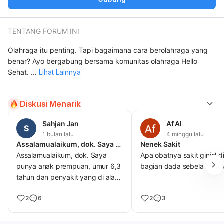
TENTANG FORUM INI
Olahraga itu penting. Tapi bagaimana cara berolahraga yang
benar? Ayo bergabung bersama komunitas olahraga Hello
Sehat.
...
Lihat Lainnya
Diskusi Menarik
Sahjan Jan
Af Al
S
1 bulan lalu
4 minggu lalu
Assalamualaikum, dok. Saya punya anak prempuan, umur 6,3 tahun dan
Nenek Sakit
Assalamualaikum, dok. Saya
Apa obatnya sakit ginjal d
punya anak prempuan, umur 6,3
bagian dada sebelah kiri 
tahun dan penyakit yang di alami
sekarang adalah, benjolan
2
6
2
3
dikelopak mata bagian atas dok
sebesar biji kedelai. Mohon
penjelasan dan apa solusinya