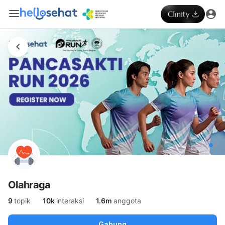
Olahraga
9
topik
10k
interaksi
1.6m
anggota
Gabung