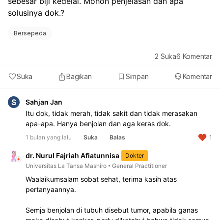
sebesar biji kedelai. Mohon penjelasan dan apa 
solusinya dok.?
Bersepeda
2
Suka
6
Komentar
Suka
Bagikan
Simpan
Komentar
S
Sahjan Jan
Itu dok, tidak merah, tidak sakit dan tidak merasakan
apa-apa. Hanya benjolan dan aga keras dok.
1 bulan yang lalu
Suka
Balas
1
dr. Nurul Fajriah Afiatunnisa
Dokter
Universitas La Tansa Mashiro
General Practitioner
Waalaikumsalam sobat sehat, terima kasih atas
pertanyaannya.
Semja benjolan di tubuh disebut tumor, apabila ganas