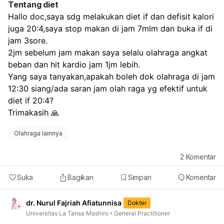
Tentang diet
Hallo doc,saya sdg melakukan diet if dan defisit kalori 
juga 20:4,saya stop makan di jam 7mlm dan buka if di 
jam 3sore.
2jm sebelum jam makan saya selalu olahraga angkat 
beban dan hit kardio jam 1jm lebih.
Yang saya tanyakan,apakah boleh dok olahraga di jam 
12:30 siang/ada saran jam olah raga yg efektif untuk 
diet if 20:4?
Trimakasih 🙏 
Olahraga lainnya
2
Komentar
Suka
Bagikan
Simpan
Komentar
dr. Nurul Fajriah Afiatunnisa
Dokter
Universitas La Tansa Mashiro
General Practitioner