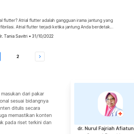
rial flutter? Atrial flutter adalah gangguan irama jantung yang
fibrilasi. Atrial flutter terjadi ketika jantung Anda berdetak
 terlalu banyak impuls listrik yang tidak biasa. Atrial
r. Tania Savitri
•
31/10/2022
reka mencoba untuk bersentuhan, tetapi kontraksi terjadi
 kondisi ini, atrial dapat bergetar hingga mencapai 300 kali
 […]
2
 masukan dari pakar
ional sesuai bidangnya
ten ditulis secara
 juga memastikan konten
k pada riset terkini dan
dr. Nurul Fajriah Afiatu