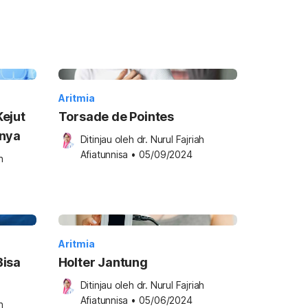
Aritmia
ejut
Torsade de Pointes
anya
Ditinjau oleh 
dr. Nurul Fajriah 
Afiatunnisa
•
05/09/2024
 
Aritmia
Bisa
Holter Jantung
i
Ditinjau oleh 
dr. Nurul Fajriah 
Afiatunnisa
•
05/06/2024
 