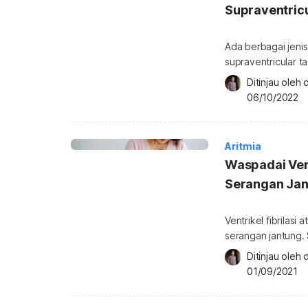
Supraventric
Ada berbagai jenis
supraventricular t
Kondisi ini bisa 
Ditinjau oleh 
Ketahui penyebab 
06/10/2022
supraventricular tachycardia? Supraventricular 
kondisi ketika jan
Aritmia
Waspadai Vent
Serangan Ja
Ventrikel fibrilasi
serangan jantung. S
risikonya? Simak se
Ditinjau oleh 
fibrilasi (V-fib/Ven
01/09/2021
jantung atau aritmi
jantung (ventrikel)