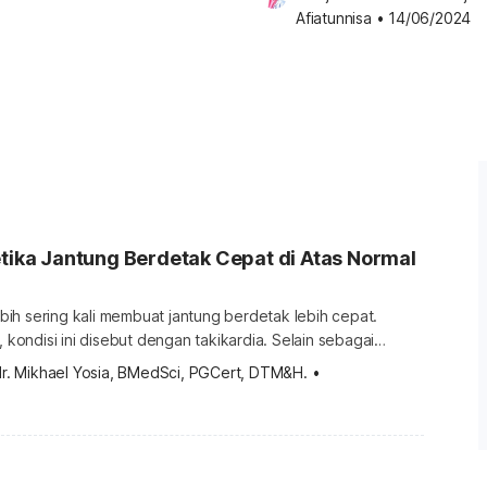
Afiatunnisa
•
14/06/2024
etika Jantung Berdetak Cepat di Atas Normal
lebih sering kali membuat jantung berdetak lebih cepat.
disi ini disebut dengan takikardia. Selain sebagai
g normal, peningkatan detak jantung juga bisa berbahaya
dr. Mikhael Yosia, BMedSci, PGCert, DTM&H.
•
 aliran darah dan berdampak pada kinerja organ-organ
a adalah masalah pada
dai dengan detak jantung lebih dari 100 […]