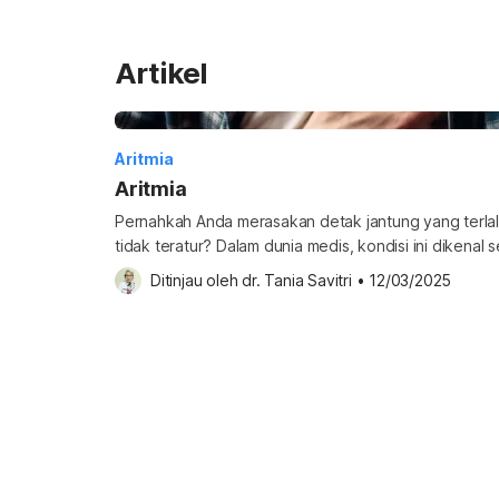
Artikel
Aritmia
Aritmia
Pernahkah Anda merasakan detak jantung yang terlalu
tidak teratur? Dalam dunia medis, kondisi ini dikenal s
dalam mengenai gejala, penyebab, dan cara mengat
Ditinjau oleh 
dr. Tania Savitri
•
12/03/2025
bawah ini. Apa itu aritmia? Aritmia adalah gangguan 
menyebabkan detak jantung menjadi terlalu cepat, ter
beraturan. Aritmia juga […]