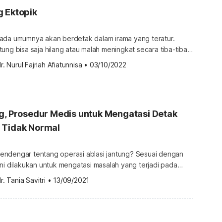
g Ektopik
ada umumnya akan berdetak dalam irama yang teratur.
ung bisa saja hilang atau malah meningkat secara tiba-tiba.
k jantung ini dikenal dengan istilah detak jantung ektopik.
r. Nurul Fajriah Afiatunnisa
•
03/10/2022
ektopik adalah salah satu jenis
tung (aritmia) yang ditandai dengan hilangnya atau justru
u denyutan […]
g, Prosedur Medis untuk Mengatasi Detak
 Tidak Normal
ndengar tentang operasi ablasi jantung? Sesuai dengan
ni dilakukan untuk mengatasi masalah yang terjadi pada
un, pada kondisi seperti apakah operasi ini harus
r. Tania Savitri
•
13/09/2021
agaimana prosedur pelaksanaannya? Simak penjelasan
perasi ablasi jantung pada artikel di bawah ini. Apa yang
erasi ablasi jantung? Operasi ablasi jantung yang […]