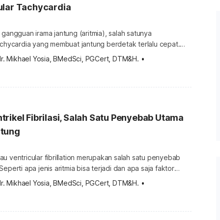
ular Tachycardia
 gangguan irama jantung (aritmia), salah satunya
achycardia yang membuat jantung berdetak terlalu cepat.
menyebabkan pengidapnya sering pusing hingga pingsan.
dr. Mikhael Yosia, BMedSci, PGCert, DTM&H.
•
dan cara mengobatinya di bawah ini. Apa itu
tachycardia (SVT) adalah suatu
tung berdetak terlalu cepat sehingga aliran darah tidak
sepenuhnya masuk ke dalamnya. Detak jantung […]
rikel Fibrilasi, Salah Satu Penyebab Utama
ntung
 atau ventricular fibrillation merupakan salah satu penyebab
eperti apa jenis aritmia bisa terjadi dan apa saja faktor
lengkapnya di bawah ini. Apa itu ventrikel fibrilasi? Ventrikel
dr. Mikhael Yosia, BMedSci, PGCert, DTM&H.
•
tricular Fibrillation) adalah salah satu jenis gangguan irama
a yang disebabkan oleh gangguan sinyal listrik pada bilik
 yang terletak di […]