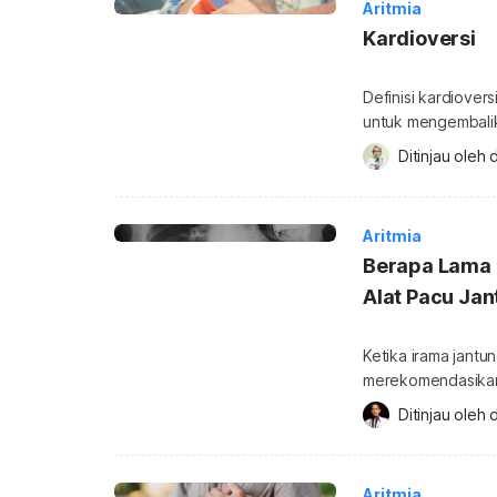
Aritmia
Kardioversi
Definisi kardiover
untuk mengembalik
ini umumnya dokte
Ditinjau oleh 
d
jantung atau aritm
dilakukan dokter, yaitu: Kardioversi kimiawi (farmakologis
dokter menggunak
Aritmia
jantung yang tidak
Berapa Lama
Alat Pacu Ja
Ketika irama jant
merekomendasikan 
yang satu ini ber
Ditinjau oleh 
d
supaya tetap norm
alat pacu jantung?
Aritmia