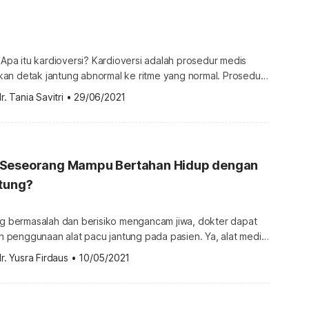
siApa itu kardioversi? Kardioversi adalah prosedur medis
an detak jantung abnormal ke ritme yang normal. Prosedur
r lakukan ketika seseorang mengalami gangguan irama
r. Tania Savitri
•
29/06/2021
ia. Secara umum, ada dua jenis kardioversi yang dapat
) Pada jenis ini,
an obat-obatan untuk membantu mengembalikan detak
 teratur. Obat […]
 Seseorang Mampu Bertahan Hidup dengan
ntung?
ung bermasalah dan berisiko mengancam jiwa, dokter dapat
penggunaan alat pacu jantung pada pasien. Ya, alat medis
fungsi untuk membantu mengendalikan detak jantung pasien
r. Yusra Firdaus
•
10/05/2021
al. Memangnya, berapa lama usia harapan hidup dengan
 Berikut ulasan lengkapnya. Berapa lama usia harapan hidup
dengan bantuan alat pacu jantung? Namun, […]