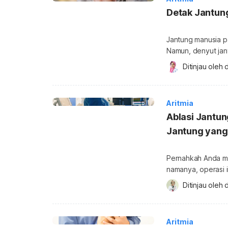
Detak Jantun
Jantung manusia p
Namun, denyut jant
Kelainan pada deta
Ditinjau oleh 
d
Apa itu detak jantung ektopik? Detak jantung 
gangguan irama jan
bertambahnya sat
Aritmia
Ablasi Jantun
Jantung yang
Pernahkah Anda me
namanya, operasi i
organ jantung. Nam
Ditinjau oleh 
d
dilakukan? Lalu b
lengkap mengenai o
dimaksud dengan op
Aritmia