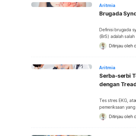
Aritmia
Brugada Syn
Definisi brugada
(BrS) adalah sala
ritme jantung. BrS 
Ditinjau oleh 
d
artinya, Anda bisa
keluarga yang meng
terjadi pada bilik 
Aritmia
Serba-serbi T
dengan Tread
Tes stres EKG, ata
pemeriksaan yang 
memberikan respons
Ditinjau oleh 
d
melakukan tes ini 
sekaligus memaham
lengkap mengenai 