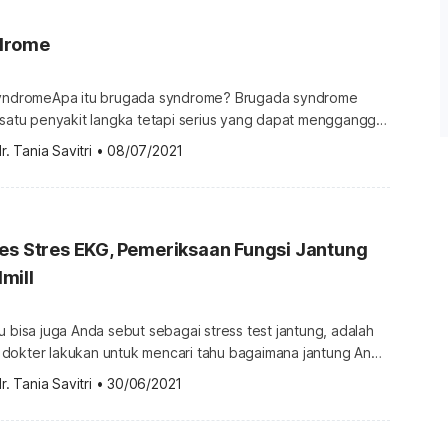
drome
 syndromeApa itu brugada syndrome? Brugada syndrome
h satu penyakit langka tetapi serius yang dapat mengganggu
termasuk jenis aritmia yang terjadi karena turun-temurun. Ini
r. Tania Savitri
•
08/07/2021
 saja mengalami kondisi tersebut jika memiliki anggota
idap penyakit tersebut. Biasanya, penyakit jantung ini
jantung bagian bawah. Penyakit ini bisa […]
es Stres EKG, Pemeriksaan Fungsi Jantung
mill
u bisa juga Anda sebut sebagai stress test jantung, adalah
dokter lakukan untuk mencari tahu bagaimana jantung Anda
 tekanan pada saat beraktivitas fisik. Biasanya, dokter
r. Tania Savitri
•
30/06/2021
untuk menilai tingkat keparahan penyakit arteri koroner
i kebugaran fisik pasien. Nah, simak yuk penjelasan
tes stres EKG berikut […]