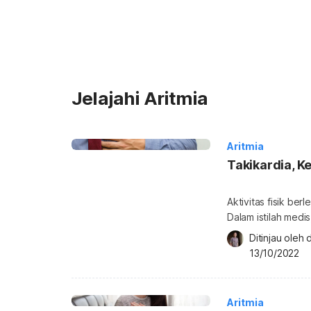
Jelajahi Aritmia
Aritmia
Takikardia, K
Aktivitas fisik ber
Dalam istilah medis, kon
respons tubuh yan
Ditinjau oleh 
karena menghambat
13/10/2022
tubuh. Apa itu takikardia? Tachycardia atau takikardi
jantung yang ditan
Aritmia