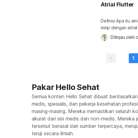
Atrial Flutter
Definisi Apa itu at
mirip dengan atrial 
dengan cepat karena
Ditinjau oleh 
d
bergetar ketika me
terlalu cepat. Pada
per menit, di mana
1
Pakar Hello Sehat
Semua konten Hello Sehat dibuat berdasarkan
medis, spesialis, dan pekerja kesehatan profes
masing-masing. Mereka memastikan seluruh kon
akurat dari sisi medis dan non-medis. Mereka
tersebut berasal dari sumber terpercaya, meruju
teruji secara ilmiah.