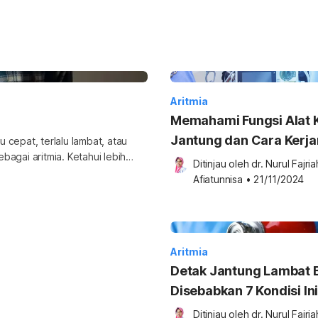
Aritmia
Memahami Fungsi Alat K
Jantung dan Cara Kerj
 cepat, terlalu lambat, atau
ebagai aritmia. Ketahui lebih
Ditinjau oleh 
dr. Nurul Fajriah
asinya dalam pembahasan di
Afiatunnisa
•
21/11/2024
irama jantung yang dapat
lalu lambat, atau tidak
Aritmia
Detak Jantung Lambat 
Disebabkan 7 Kondisi In
Ditinjau oleh 
dr. Nurul Fajriah