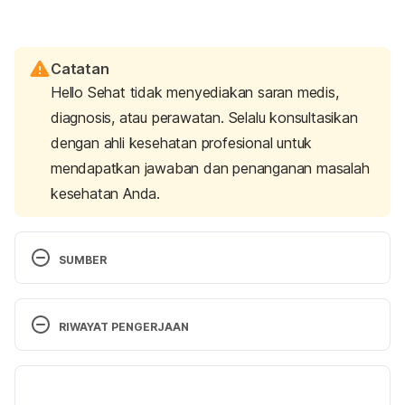
Catatan
Hello Sehat tidak menyediakan saran medis,
diagnosis, atau perawatan. Selalu konsultasikan
dengan ahli kesehatan profesional untuk
mendapatkan jawaban dan penanganan masalah
kesehatan Anda.
SUMBER
Heart anatomy
. (2020, February 2). Texas Heart 
Institute. 
https://www.texasheart.org/heart-
RIWAYAT PENGERJAAN
health/heart-information-center/topics/heart-
anatomy/ [Accessed on October 16th, 2020]
Versi Terbaru
Anatomy of a human heart
. (2019, February 27). 
13/08/2025