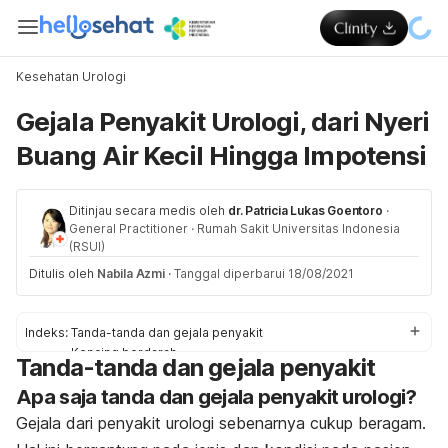
Kesehatan Urologi
Gejala Penyakit Urologi, dari Nyeri
Buang Air Kecil Hingga Impotensi
Ditinjau secara medis oleh
dr. Patricia Lukas Goentoro
·
General Practitioner
·
Rumah Sakit Universitas Indonesia
(RSUI)
Ditulis oleh
Nabila Azmi
·
Tanggal diperbarui 18/08/2021
Indeks:
Tanda-tanda dan gejala penyakit
Kencing berdarah
Tanda-tanda dan gejala penyakit
Sakit saat buang air kecil
Apa saja tanda dan gejala penyakit urologi?
Kencing terasa panas
Perubahan bau dan warna urine
Gejala dari penyakit urologi sebenarnya cukup beragam.
Kencing berbusa