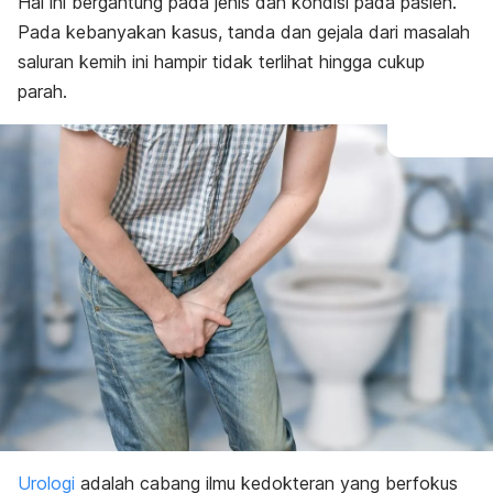
Hal ini bergantung pada jenis dan kondisi pada pasien.
Sulit menahan kencing
Disfungsi ereksi dan masalah seksual pria
Pada kebanyakan kasus, tanda dan gejala dari masalah
saluran kemih ini hampir tidak terlihat hingga cukup
parah.
Urologi
adalah cabang ilmu kedokteran yang berfokus