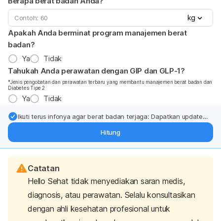
Berapa berat badan Anda?
kg
Apakah Anda berminat program manajemen berat
badan?
Ya
Tidak
Tahukah Anda perawatan dengan GIP dan GLP-1?
*Jenis pengobatan dan perawatan terbaru yang membantu manajemen berat badan dan
Diabetes Tipe 2
Ya
Tidak
Ikuti terus infonya agar berat badan terjaga: Dapatkan update
dari pakar mengenai dukungan dan perawatan berat badan
Hitung
langsung ke inbox Anda.
Catatan
Hello Sehat tidak menyediakan saran medis,
diagnosis, atau perawatan. Selalu konsultasikan
dengan ahli kesehatan profesional untuk