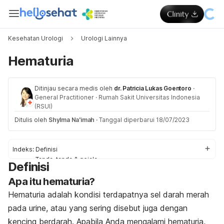
Kesehatan Urologi
Urologi Lainnya
Hematuria
Ditinjau secara medis oleh
dr. Patricia Lukas Goentoro
·
General Practitioner
·
Rumah Sakit Universitas Indonesia
(RSUI)
Ditulis oleh
Shylma Na'imah
·
Tanggal diperbarui 18/07/2023
Indeks:
Definisi
Tanda-tanda & gejala
Definisi
Penyebab
Apa itu hematuria?
Faktor-faktor risiko
Diagnosis
Hematuria adalah kondisi terdapatnya sel darah merah
Pengobatan
pada urine, atau yang sering disebut juga dengan
Pencegahan
kencing berdarah. Apabila Anda mengalami hematuria,