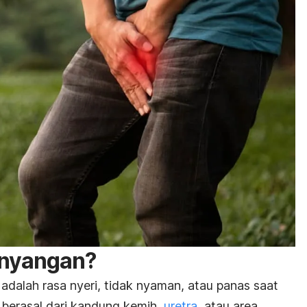
anyangan?
adalah rasa nyeri, tidak nyaman, atau panas saat
a berasal dari kandung kemih,
uretra
, atau area