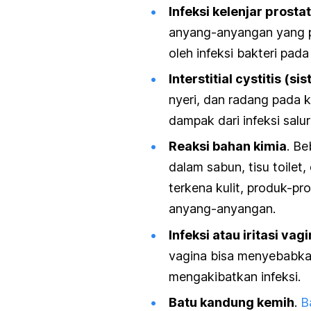
Infeksi kelenjar prostat
anyang-anyangan yang pa
oleh infeksi bakteri pada
Interstitial cystitis
(sist
nyeri, dan radang pada 
dampak dari infeksi salu
Reaksi bahan kimia
. Be
dalam sabun, tisu toilet,
terkena kulit, produk-prod
anyang-anyangan.
Infeksi atau iritasi vagi
vagina bisa menyebabka
mengakibatkan infeksi.
Batu kandung kemih
.
B