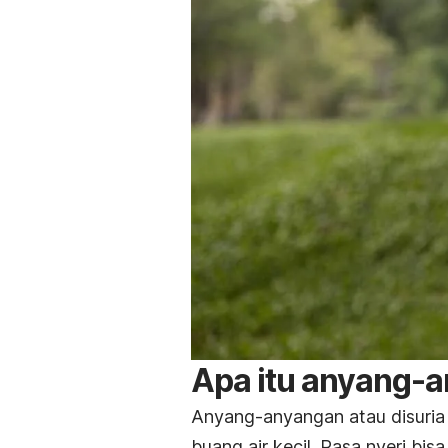
Apa itu anyang-
Anyang-anyangan atau disuria 
buang air kecil. Rasa nyeri bis