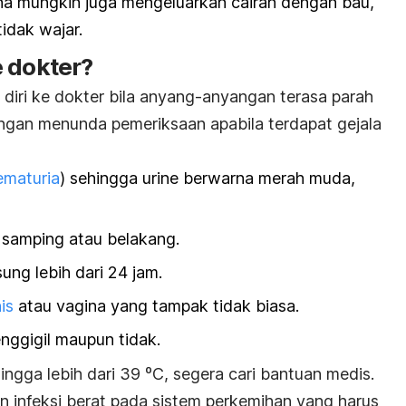
na mungkin juga mengeluarkan cairan dengan bau,
idak wajar.
 dokter?
iri ke dokter bila anyang-anyangan terasa parah
Jangan menunda pemeriksaan apabila terdapat gejala
ematuria
) sehingga urine berwarna merah muda,
 samping atau belakang.
ung lebih dari 24 jam.
is
atau vagina yang tampak tidak biasa.
nggigil maupun tidak.
gga lebih dari 39 ºC, segera cari bantuan medis.
an infeksi berat pada sistem perkemihan yang harus