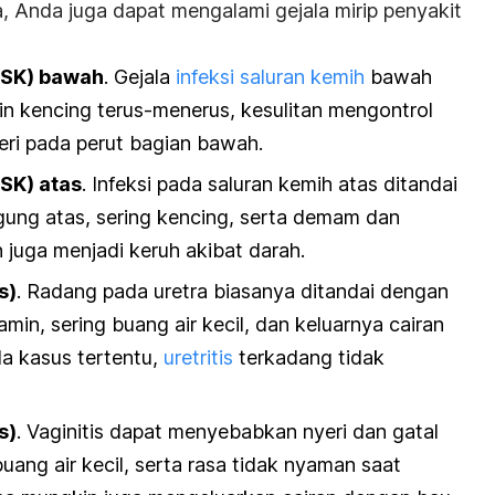
, Anda juga dapat mengalami gejala mirip penyakit
(ISK) bawah
.
Gejala
infeksi saluran kemih
bawah
gin kencing terus-menerus, kesulitan mengontrol
yeri pada perut bagian bawah.
ISK) atas
. Infeksi pada saluran kemih atas ditandai
ung atas, sering kencing, serta demam dan
 juga menjadi keruh akibat darah.
s)
. Radang pada uretra biasanya ditandai dengan
min, sering buang air kecil, dan keluarnya cairan
da kasus tertentu,
uretritis
terkadang tidak
s)
. Vaginitis dapat menyebabkan nyeri dan gatal
buang air kecil, serta rasa tidak nyaman saat