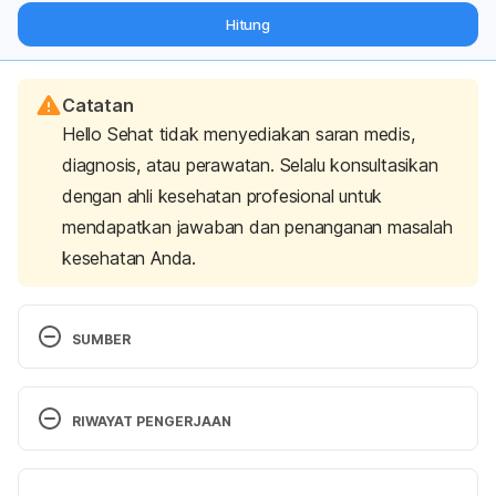
dari pakar mengenai dukungan dan perawatan berat badan
Hitung
langsung ke inbox Anda.
Catatan
Hello Sehat tidak menyediakan saran medis,
diagnosis, atau perawatan. Selalu konsultasikan
dengan ahli kesehatan profesional untuk
mendapatkan jawaban dan penanganan masalah
kesehatan Anda.
SUMBER
Glomerulonephritis: Symptoms and Causes. (2020). 
Mayoclinic.
 Retrieved 12 June 2016, 
RIWAYAT PENGERJAAN
from  https://www.mayoclinic.org/diseases-
conditions/glomerulonephritis/symptoms-
Versi Terbaru
causes/syc-20355705