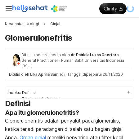
Kesehatan Urologi
Ginjal
Glomerulonefritis
Ditinjau secara medis oleh
dr. Patricia Lukas Goentoro
·
General Practitioner
·
Rumah Sakit Universitas Indonesia
(RSUI)
Ditulis oleh
Lika Aprilia Samiadi
·
Tanggal diperbarui 26/11/2020
Indeks:
Definisi
Tanda-tanda & gejala
Definisi
Penyebab
Apa itu glomerulonefritis?
Faktor-faktor risiko
Diagnosis dan pengobatan
Glomerulonefritis adalah penyakit pada glomerulus,
Pengobatan di rumah
ketika terjadi peradangan di salah satu bagian ginjal
Komplikasi
Anda.
Organ ginjal
memiliki penyaring atau filter kecil