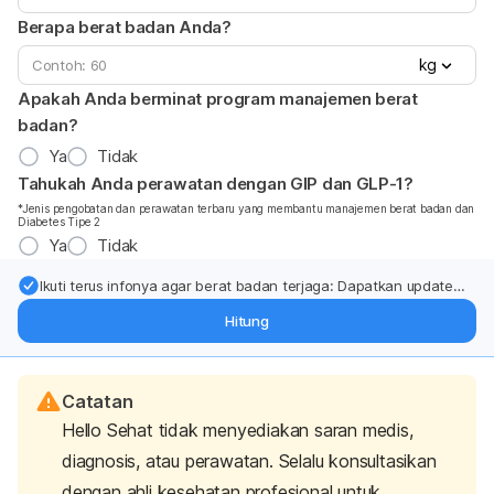
Berapa berat badan Anda?
kg
Apakah Anda berminat program manajemen berat
badan?
Ya
Tidak
Tahukah Anda perawatan dengan GIP dan GLP-1?
*Jenis pengobatan dan perawatan terbaru yang membantu manajemen berat badan dan
Diabetes Tipe 2
Ya
Tidak
Ikuti terus infonya agar berat badan terjaga: Dapatkan update
dari pakar mengenai dukungan dan perawatan berat badan
Hitung
langsung ke inbox Anda.
Catatan
Hello Sehat tidak menyediakan saran medis,
diagnosis, atau perawatan. Selalu konsultasikan
dengan ahli kesehatan profesional untuk